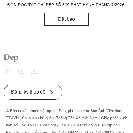
ĐÓN ĐỌC TẠP CHÍ ĐẸP SỐ 309 PHÁT HÀNH THÁNG 7/2026.
Đặt báo
Đăng ký theo dõi
© Bản quyền thuộc về tạp chí Đẹp, phụ san của Báo Ảnh Việt Nam -
TTXVN | Cơ quan chủ quản: Thông Tấn Xã Việt Nam | Giấy phép xuất
bản số: 15/GP-TTĐT cấp ngày 15/01/2019 Phó Tổng Biên tập phụ
trách Nguyễn Tuấn Long | Tel: (+4) 38689568 - Fax: (+4) 38689569. -