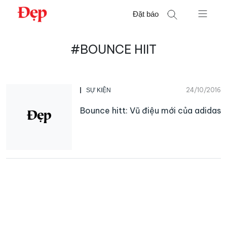
Chuyển
Đặt báo
đến
nội
Tìm
dung
#BOUNCE HIIT
kiếm
cho:
24/10/2016
SỰ KIỆN
Bounce hitt: Vũ điệu mới của adidas