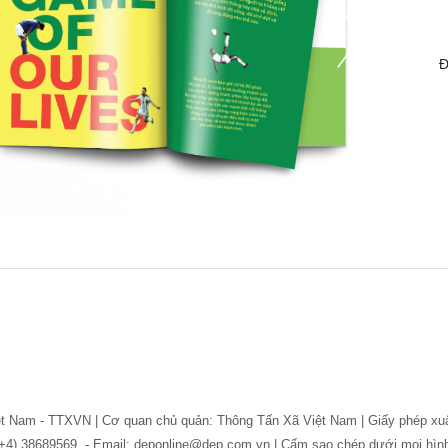
Đ
ệt Nam - TTXVN | Cơ quan chủ quản: Thông Tấn Xã Việt Nam | Giấy phép xu
: (+4) 38689569. - Email: deponline@dep.com.vn | Cấm sao chép dưới mọi hì