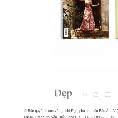
© Bản quyền thuộc về tạp chí Đẹp, phụ san của Báo Ảnh Vi
tập phụ trách Nguyễn Tuấn Long | Tel: (+4) 38689568 - Fax