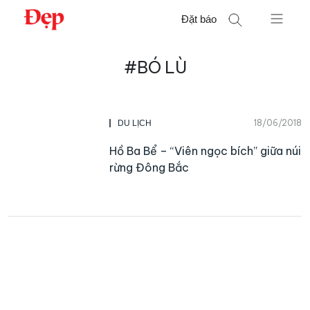
Chuyển
Đặt báo
đến
nội
Tìm
dung
#BÓ LÙ
kiếm
cho:
18/06/2018
DU LỊCH
Hồ Ba Bể – “Viên ngọc bích” giữa núi
rừng Đông Bắc