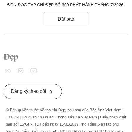
ĐÓN ĐỌC TẠP CHÍ ĐẸP SỐ 309 PHÁT HÀNH THÁNG 7/2026.
Đặt báo
Đăng ký theo dõi
© Bản quyền thuộc về tạp chí Đẹp, phụ san của Báo Ảnh Việt Nam -
TTXVN | Cơ quan chủ quản: Thông Tấn Xã Việt Nam | Giấy phép xuất
bản số: 15/GP-TTĐT cấp ngày 15/01/2019 Phó Tổng Biên tập phụ
trách Nguyễn Tuấn Long | Tel: (+4) 38689568 - Fax: (+4) 38689569. -