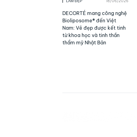
18/06/2026
LÀM ĐẸP
DECORTÉ mang công nghệ
Bioliposome® đến Việt
Nam: Vẻ đẹp được kết tinh
từ khoa học và tinh thần
thẩm mỹ Nhật Bản