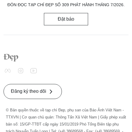
ĐÓN ĐỌC TẠP CHÍ ĐẸP SỐ 309 PHÁT HÀNH THÁNG 7/2026.
Đặt báo
Đăng ký theo dõi
© Bản quyền thuộc về tạp chí Đẹp, phụ san của Báo Ảnh Việt Nam -
TTXVN | Cơ quan chủ quản: Thông Tấn Xã Việt Nam | Giấy phép xuất
bản số: 15/GP-TTĐT cấp ngày 15/01/2019 Phó Tổng Biên tập phụ
trách Nguyễn Tuấn Long | Tel: (+4) 38689568 - Fax: (+4) 38689569. -