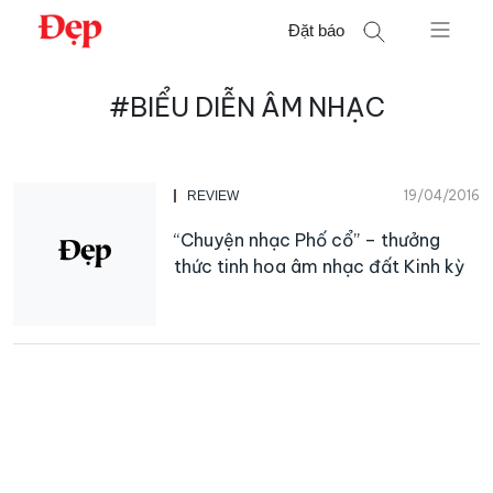
Chuyển
Đặt báo
đến
nội
Tìm
dung
#BIỂU DIỄN ÂM NHẠC
kiếm
cho:
19/04/2016
REVIEW
“Chuyện nhạc Phố cổ” – thưởng
thức tinh hoa âm nhạc đất Kinh kỳ