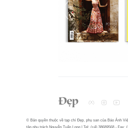
© Bản quyền thuộc về tạp chí Đẹp, phụ san của Báo Ảnh Vi
tập phụ trách Nguyễn Tuấn Long | Tel: (+4) 38689568 - Fax