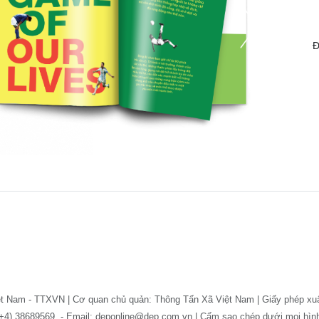
Đ
ệt Nam - TTXVN | Cơ quan chủ quản: Thông Tấn Xã Việt Nam | Giấy phép xu
: (+4) 38689569. - Email: deponline@dep.com.vn | Cấm sao chép dưới mọi hì