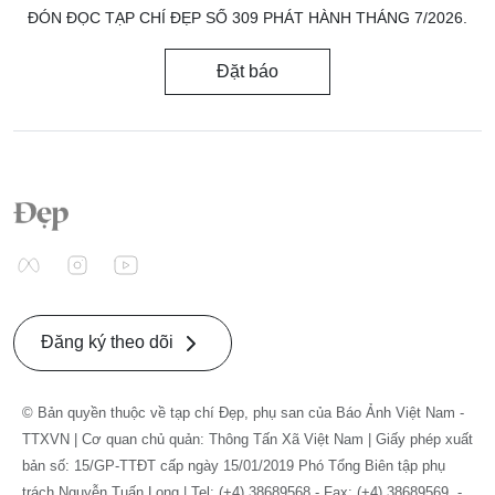
ĐÓN ĐỌC TẠP CHÍ ĐẸP SỐ 309 PHÁT HÀNH THÁNG 7/2026.
Đặt báo
Đăng ký theo dõi
© Bản quyền thuộc về tạp chí Đẹp, phụ san của Báo Ảnh Việt Nam -
TTXVN | Cơ quan chủ quản: Thông Tấn Xã Việt Nam | Giấy phép xuất
bản số: 15/GP-TTĐT cấp ngày 15/01/2019 Phó Tổng Biên tập phụ
trách Nguyễn Tuấn Long | Tel: (+4) 38689568 - Fax: (+4) 38689569. -