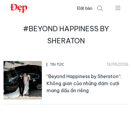
Chuyển
Đặt báo
đến
nội
Tìm
dung
#BEYOND HAPPINESS BY
kiếm
cho:
SHERATON
13/05/2026
TIN TỨC
“Beyond Happiness by Sheraton”:
Không gian của những đám cưới
mang dấu ấn riêng