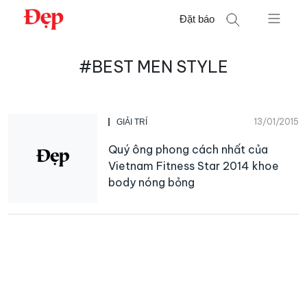
Chuyển
Đặt báo
đến
nội
Tìm
dung
#BEST MEN STYLE
kiếm
cho:
13/01/2015
GIẢI TRÍ
Quý ông phong cách nhất của
Vietnam Fitness Star 2014 khoe
body nóng bỏng