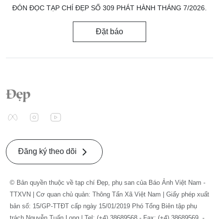
ĐÓN ĐỌC TẠP CHÍ ĐẸP SỐ 309 PHÁT HÀNH THÁNG 7/2026.
Đặt báo
Đăng ký theo dõi
© Bản quyền thuộc về tạp chí Đẹp, phụ san của Báo Ảnh Việt Nam -
TTXVN | Cơ quan chủ quản: Thông Tấn Xã Việt Nam | Giấy phép xuất
bản số: 15/GP-TTĐT cấp ngày 15/01/2019 Phó Tổng Biên tập phụ
trách Nguyễn Tuấn Long | Tel: (+4) 38689568 - Fax: (+4) 38689569. -