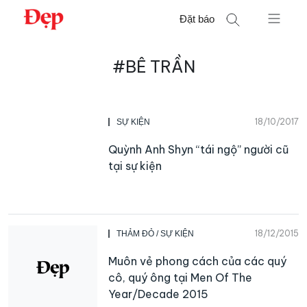
Chuyển
Đặt báo
đến
nội
Tìm
dung
#BÊ TRẦN
kiếm
cho:
18/10/2017
SỰ KIỆN
Quỳnh Anh Shyn “tái ngộ” người cũ
tại sự kiện
18/12/2015
THẢM ĐỎ / SỰ KIỆN
Muôn vẻ phong cách của các quý
cô, quý ông tại Men Of The
Year/Decade 2015