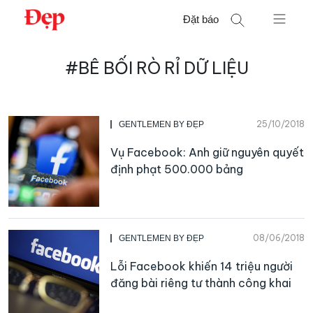
Chuyển
Đặt báo
đến
nội
Tìm
dung
#BÊ BỐI RÒ RỈ DỮ LIỆU
kiếm
cho:
25/10/2018
GENTLEMEN BY ĐẸP
Vụ Facebook: Anh giữ nguyên quyết
định phạt 500.000 bảng
08/06/2018
GENTLEMEN BY ĐẸP
Lỗi Facebook khiến 14 triệu người
đăng bài riêng tư thành công khai