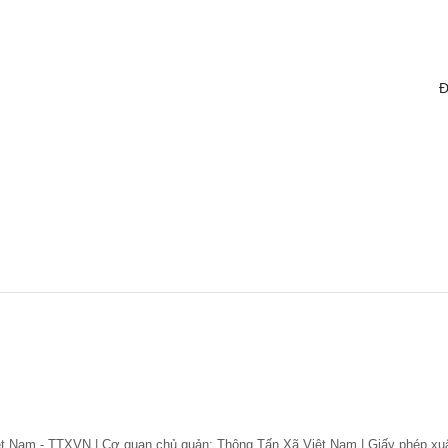
Đ
ệt Nam - TTXVN | Cơ quan chủ quản: Thông Tấn Xã Việt Nam | Giấy phép xu