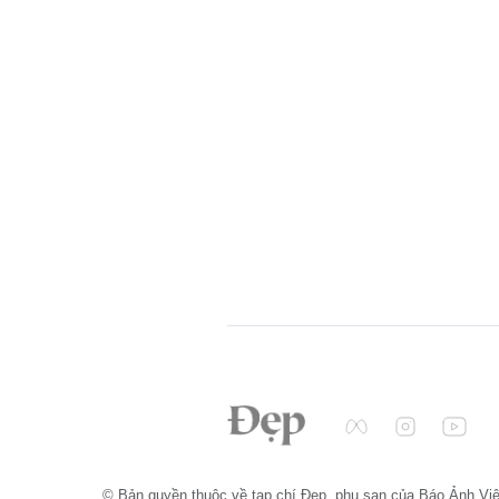
© Bản quyền thuộc về tạp chí Đẹp, phụ san của Báo Ảnh Vi