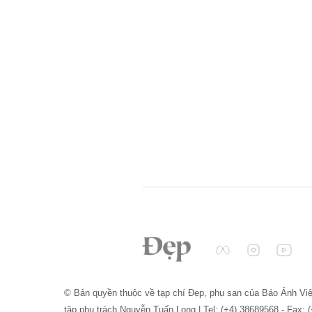
© Bản quyền thuộc về tạp chí Đẹp, phụ san của Báo Ảnh Vi
tập phụ trách Nguyễn Tuấn Long | Tel: (+4) 38689568 - Fax