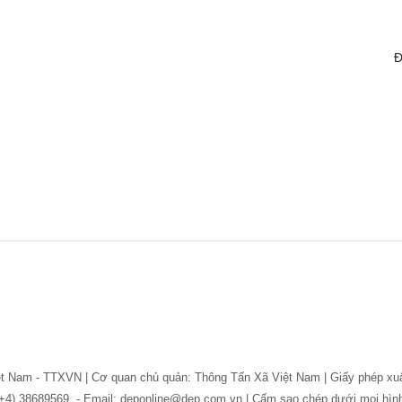
Đ
ệt Nam - TTXVN | Cơ quan chủ quản: Thông Tấn Xã Việt Nam | Giấy phép xu
: (+4) 38689569. - Email: deponline@dep.com.vn | Cấm sao chép dưới mọi hì