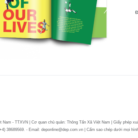
Đ
ệt Nam - TTXVN | Cơ quan chủ quản: Thông Tấn Xã Việt Nam | Giấy phép xu
: (+4) 38689569. - Email: deponline@dep.com.vn | Cấm sao chép dưới mọi hì