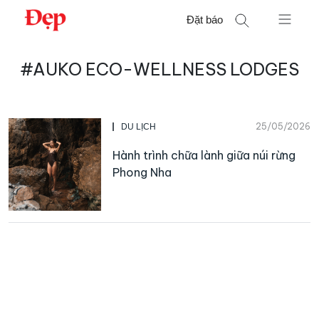
Chuyển
Đặt báo
đến
nội
Tìm
dung
#AUKO ECO-WELLNESS LODGES
kiếm
cho:
25/05/2026
DU LỊCH
Hành trình chữa lành giữa núi rừng
Phong Nha