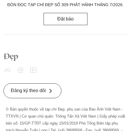
ĐÓN ĐỌC TẠP CHÍ ĐẸP SỐ 309 PHÁT HÀNH THÁNG 7/2026.
Đặt báo
Đăng ký theo dõi
© Bản quyền thuộc về tạp chí Đẹp, phụ san của Báo Ảnh Việt Nam -
TTXVN | Cơ quan chủ quản: Thông Tấn Xã Việt Nam | Giấy phép xuất
bản số: 15/GP-TTĐT cấp ngày 15/01/2019 Phó Tổng Biên tập phụ
trách Nguyễn Tuấn Long | Tel: (+4) 38689568 - Fax: (+4) 38689569. -