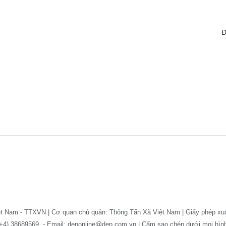
Đ
ệt Nam - TTXVN | Cơ quan chủ quản: Thông Tấn Xã Việt Nam | Giấy phép xu
: (+4) 38689569. - Email: deponline@dep.com.vn | Cấm sao chép dưới mọi hì