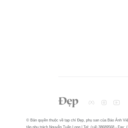
© Bản quyền thuộc về tạp chí Đẹp, phụ san của Báo Ảnh Vi
tập phụ trách Nguyễn Tuấn Long | Tel: (+4) 38689568 - Fax