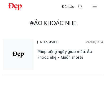
Chuyển
Đặt báo
đến
nội
Tìm
dung
#ÁO KHOÁC NHẸ
kiếm
cho:
24/08/2014
MIX & MATCH
Phép cộng ngày giao mùa: Áo
khoác nhẹ + Quần shorts