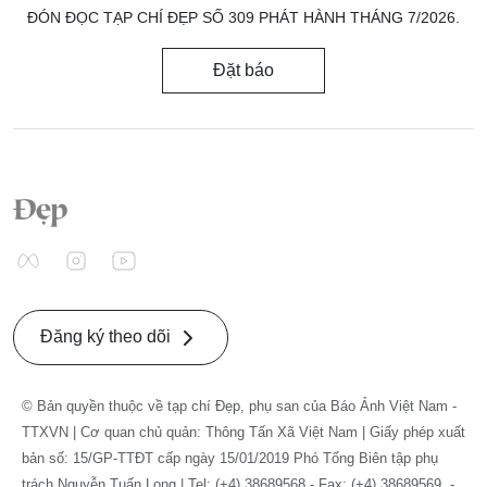
ĐÓN ĐỌC TẠP CHÍ ĐẸP SỐ 309 PHÁT HÀNH THÁNG 7/2026.
Đặt báo
Đăng ký theo dõi
© Bản quyền thuộc về tạp chí Đẹp, phụ san của Báo Ảnh Việt Nam -
TTXVN | Cơ quan chủ quản: Thông Tấn Xã Việt Nam | Giấy phép xuất
bản số: 15/GP-TTĐT cấp ngày 15/01/2019 Phó Tổng Biên tập phụ
trách Nguyễn Tuấn Long | Tel: (+4) 38689568 - Fax: (+4) 38689569. -