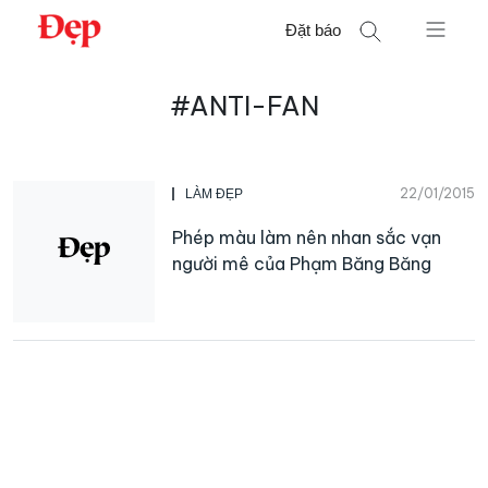
Chuyển
Đặt báo
đến
nội
Tìm
dung
#ANTI-FAN
kiếm
cho:
22/01/2015
LÀM ĐẸP
Phép màu làm nên nhan sắc vạn
người mê của Phạm Băng Băng