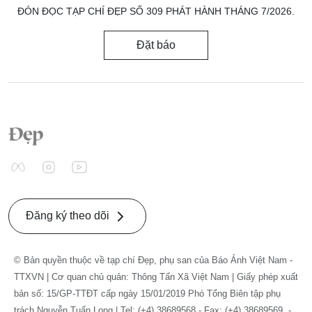
ĐÓN ĐỌC TẠP CHÍ ĐẸP SỐ 309 PHÁT HÀNH THÁNG 7/2026.
Đặt báo
Đăng ký theo dõi
© Bản quyền thuộc về tạp chí Đẹp, phụ san của Báo Ảnh Việt Nam -
TTXVN | Cơ quan chủ quản: Thông Tấn Xã Việt Nam | Giấy phép xuất
bản số: 15/GP-TTĐT cấp ngày 15/01/2019 Phó Tổng Biên tập phụ
trách Nguyễn Tuấn Long | Tel: (+4) 38689568 - Fax: (+4) 38689569. -