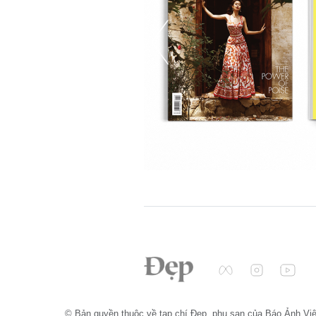
© Bản quyền thuộc về tạp chí Đẹp, phụ san của Báo Ảnh Vi