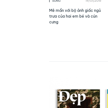
19/01/2015
SỐNG
Mê mẩn với bộ ảnh giấc ngủ
trưa của hai em bé và cún
cưng