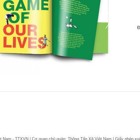
Đ
ệt Nam - TTXVN | Cơ quan chủ quản: Thông Tấn Xã Việt Nam | Giấy phép xu