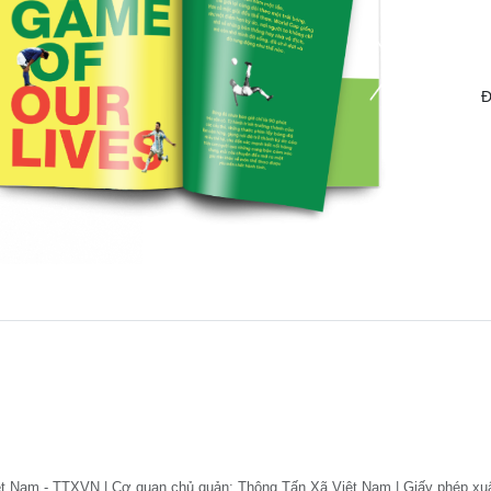
Đ
ệt Nam - TTXVN | Cơ quan chủ quản: Thông Tấn Xã Việt Nam | Giấy phép xu