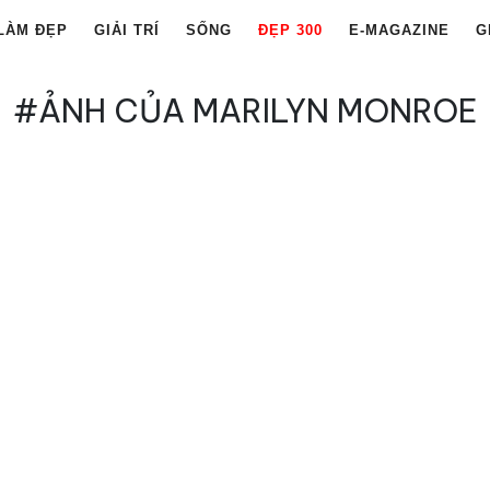
LÀM ĐẸP
GIẢI TRÍ
SỐNG
ĐẸP 300
E-MAGAZINE
G
#ẢNH CỦA MARILYN MONROE