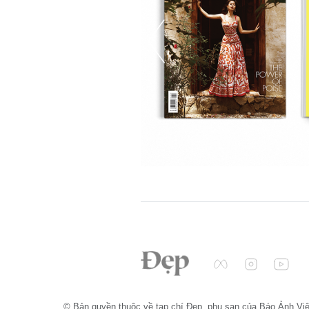
© Bản quyền thuộc về tạp chí Đẹp, phụ san của Báo Ảnh Vi