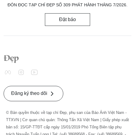
ĐÓN ĐỌC TẠP CHÍ ĐẸP SỐ 309 PHÁT HÀNH THÁNG 7/2026.
Đặt báo
Đăng ký theo dõi
© Bản quyền thuộc về tạp chí Đẹp, phụ san của Báo Ảnh Việt Nam -
TTXVN | Cơ quan chủ quản: Thông Tấn Xã Việt Nam | Giấy phép xuất
bản số: 15/GP-TTĐT cấp ngày 15/01/2019 Phó Tổng Biên tập phụ
trách Nguyễn Tuấn Long | Tel: (+4) 38689568 - Fax: (+4) 38689569. -