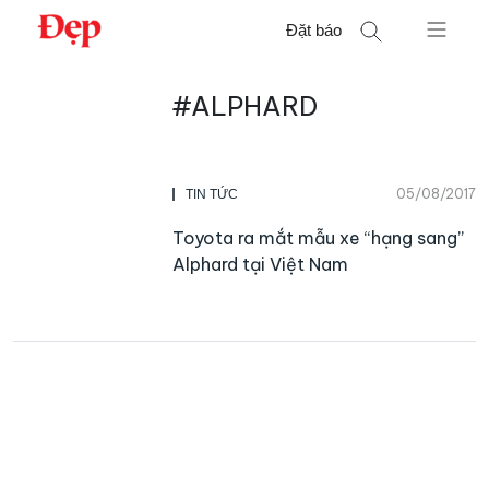
Chuyển
Đặt báo
đến
nội
Tìm
dung
#ALPHARD
kiếm
cho:
05/08/2017
TIN TỨC
Toyota ra mắt mẫu xe “hạng sang”
Alphard tại Việt Nam