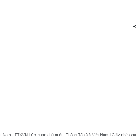
Đ
ệt Nam - TTXVN | Cơ quan chủ quản: Thông Tấn Xã Việt Nam | Giấy phép xu