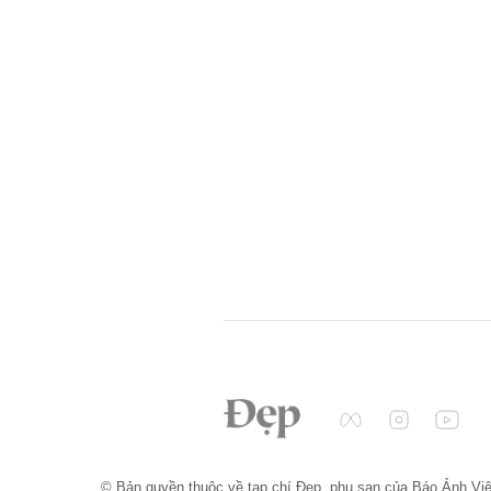
© Bản quyền thuộc về tạp chí Đẹp, phụ san của Báo Ảnh Vi