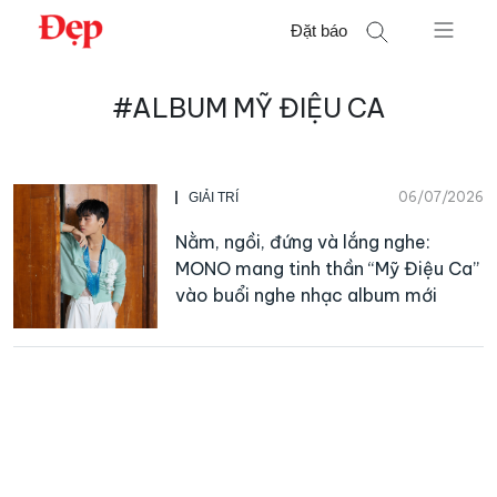
Chuyển
Đặt báo
đến
nội
Tìm
dung
#ALBUM MỸ ĐIỆU CA
kiếm
cho:
06/07/2026
GIẢI TRÍ
Nằm, ngồi, đứng và lắng nghe:
MONO mang tinh thần “Mỹ Điệu Ca”
vào buổi nghe nhạc album mới