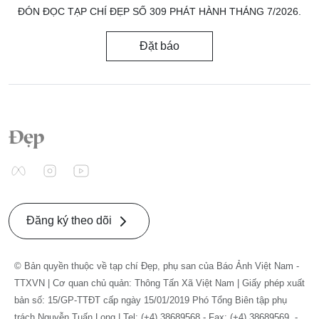
ĐÓN ĐỌC TẠP CHÍ ĐẸP SỐ 309 PHÁT HÀNH THÁNG 7/2026.
Đặt báo
Đăng ký theo dõi
© Bản quyền thuộc về tạp chí Đẹp, phụ san của Báo Ảnh Việt Nam -
TTXVN | Cơ quan chủ quản: Thông Tấn Xã Việt Nam | Giấy phép xuất
bản số: 15/GP-TTĐT cấp ngày 15/01/2019 Phó Tổng Biên tập phụ
trách Nguyễn Tuấn Long | Tel: (+4) 38689568 - Fax: (+4) 38689569. -