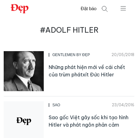
Chuyển
Đặt báo
đến
nội
Tìm
dung
#ADOLF HITLER
kiếm
cho:
20/05/2018
GENTLEMEN BY ĐẸP
Những phát hiện mới về cái chết
của trùm phátxít Đức Hitler
23/04/2016
SAO
Sao gốc Việt gây sốc khi tạo hình
Hitler và phát ngôn phản cảm