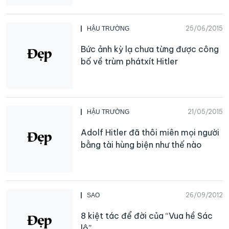
25/06/2015
HẬU TRƯỜNG
Bức ảnh kỳ lạ chưa từng được công
bố về trùm phátxít Hitler
21/05/2015
HẬU TRƯỜNG
Adolf Hitler đã thôi miên mọi người
bằng tài hùng biện như thế nào
26/09/2012
SAO
8 kiệt tác để đời của “Vua hề Sác
lô”