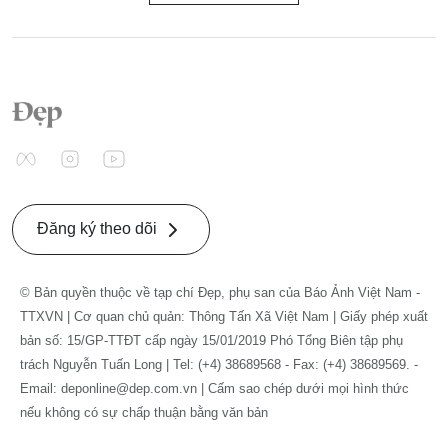
Đăng ký theo dõi
© Bản quyền thuộc về tạp chí Đẹp, phụ san của Báo Ảnh Việt Nam -
TTXVN | Cơ quan chủ quản: Thông Tấn Xã Việt Nam | Giấy phép xuất
bản số: 15/GP-TTĐT cấp ngày 15/01/2019 Phó Tổng Biên tập phụ
trách Nguyễn Tuấn Long | Tel: (+4) 38689568 - Fax: (+4) 38689569. -
Email: deponline@dep.com.vn | Cấm sao chép dưới mọi hình thức
nếu không có sự chấp thuận bằng văn bản