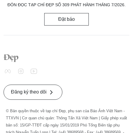
ĐÓN ĐỌC TẠP CHÍ ĐẸP SỐ 309 PHÁT HÀNH THÁNG 7/2026.
Đặt báo
Đăng ký theo dõi
© Bản quyền thuộc về tạp chí Đẹp, phụ san của Báo Ảnh Việt Nam -
TTXVN | Cơ quan chủ quản: Thông Tấn Xã Việt Nam | Giấy phép xuất
bản số: 15/GP-TTĐT cấp ngày 15/01/2019 Phó Tổng Biên tập phụ
trách Nguyễn Tuấn Long | Tel: (+4) 38689568 - Fax: (+4) 38689569. -