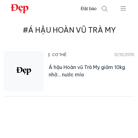
Chuyển
Đặt báo
đến
nội
Tìm
dung
#Á HẬU HOÀN VŨ TRÀ MY
kiếm
cho:
12/10/2015
CƠ THỂ
Á hậu Hoàn vũ Trà My giảm 10kg
nhờ… nước mía