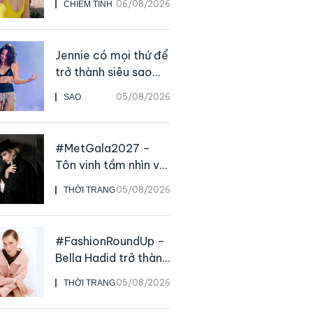
06/08/2026
CHIÊM TINH
Jennie có mọi thứ để
trở thành siêu sao
solo, ngoại trừ hát
05/08/2026
SAO
live
#MetGala2027 –
Tôn vinh tầm nhìn và
sức ảnh hưởng sâu
05/08/2026
THỜI TRANG
rộng của NTK John
Galliano
#FashionRoundUp –
Bella Hadid trở thành
Đại sứ Toàn cầu của
05/08/2026
THỜI TRANG
Prada Beauty,
CHANEL mua lại