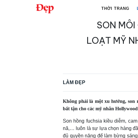
Chuyển
THỜI TRANG
đến
nội
SON MÔI
Tìm
dung
kiếm
LOẠT MỸ 
cho:
LÀM ĐẸP
Không phải là một xu hướng, son 
bất tận cho các mỹ nhân Hollywood 
Son hồng fuchsia kiều diễm, cam
nã,… luôn là sự lựa chọn hàng đ
đủ quyền năng để làm bừng sáng 