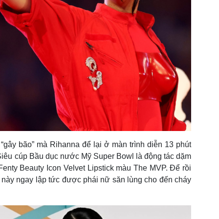
“gây bão” mà Rihanna để lại ở màn trình diễn 13 phút
n Siêu cúp Bầu dục nước Mỹ Super Bowl là động tác dặm
Fenty Beauty Icon Velvet Lipstick màu The MVP. Để rồi
 này ngay lập tức được phái nữ săn lùng cho đến cháy