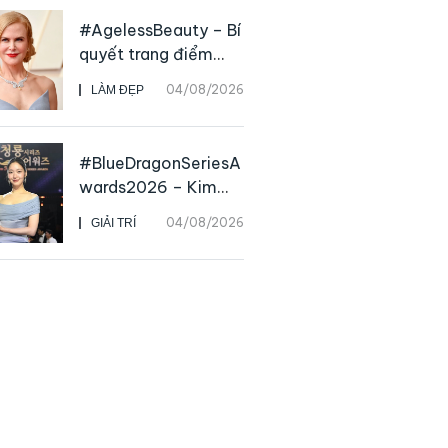
Charvet
#AgelessBeauty – Bí
quyết trang điểm
“hack” tuổi như các
04/08/2026
LÀM ĐẸP
nữ minh tinh hàng
đầu
#BlueDragonSeriesA
wards2026 – Kim
Go Eun chiến thắng
04/08/2026
GIẢI TRÍ
Daesang, niềm vui
nhân đôi của Park Bo
Kyung sau 23 năm