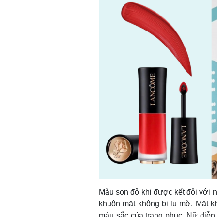
Màu son đỏ khi được kết đôi với n
khuôn mặt không bị lu mờ. Mặt k
màu sắc của trang phục. Nữ diễn