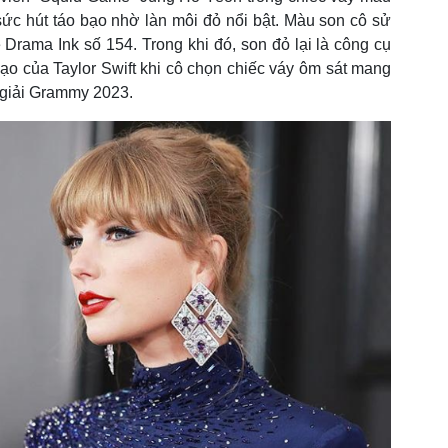
sức hút táo bạo nhờ làn môi đỏ nổi bật. Màu son cô sử
rama Ink số 154. Trong khi đó, son đỏ lại là công cụ
ạo của Taylor Swift khi cô chọn chiếc váy ôm sát mang
 giải Grammy 2023.