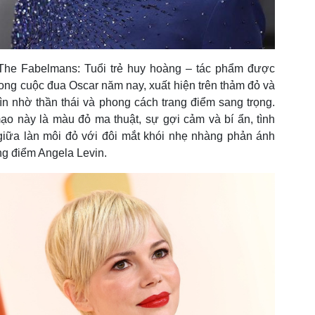
 The Fabelmans: Tuổi trẻ huy hoàng – tác phẩm được
ong cuộc đua Oscar năm nay, xuất hiện trên thảm đỏ và
ìn nhờ thần thái và phong cách trang điểm sang trọng.
 này là màu đỏ ma thuật, sự gợi cảm và bí ẩn, tình
giữa làn môi đỏ với đôi mắt khói nhẹ nhàng phản ánh
ang điểm Angela Levin.