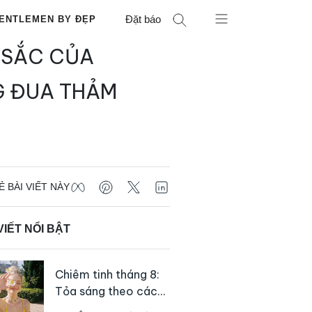
Đặt báo
ENTLEMEN BY ĐẸP
 SẮC CỦA
 ĐUA THẢM
Ẻ BÀI VIẾT NÀY
VIẾT NỔI BẬT
Chiêm tinh tháng 8:
Tỏa sáng theo cách
của chính mình