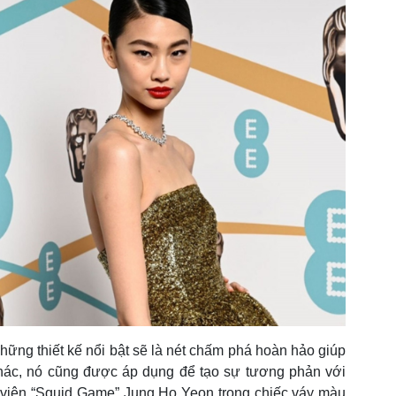
hững thiết kế nổi bật sẽ là nét chấm phá hoàn hảo giúp
hác, nó cũng được áp dụng để tạo sự tương phản với
 viên “Squid Game” Jung Ho Yeon trong chiếc váy màu