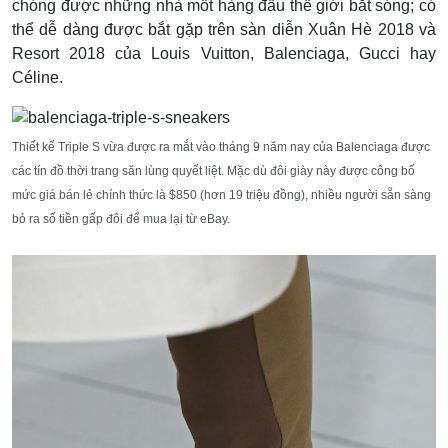
chóng được những nhà mốt hàng đầu thế giới bắt sóng; có
thể dễ dàng được bắt gặp trên sàn diễn Xuân Hè 2018 và
Resort 2018 của Louis Vuitton, Balenciaga, Gucci hay
Céline.
Thiết kế Triple S vừa được ra mắt vào tháng 9 năm nay của Balenciaga được
các tín đồ thời trang săn lùng quyết liệt. Mặc dù đôi giày này được công bố
mức giá bán lẻ chính thức là $850 (hơn 19 triệu đồng), nhiều người sẵn sàng
bỏ ra số tiền gấp đôi để mua lại từ eBay.