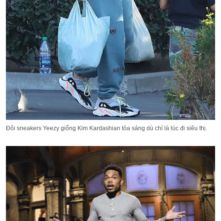
Đôi sneakers Yeezy giống Kim Kardashian tỏa sáng dù chỉ là lúc đi siêu thị.