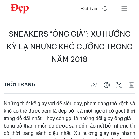
Chuyển
Đặt báo
đến
nội
Tìm
dung
SNEAKERS “ÔNG GIÀ”: XU HƯỚNG
kiếm
cho:
KỲ LẠ NHƯNG KHÓ CƯỠNG TRONG
NĂM 2018
THỜI TRANG
Những thiết kế giày với đế siêu dày, phom dáng thô kệch và
khó có thể được xem là đẹp bởi cả một người có gout thời
trang dễ dãi nhất – hay còn gọi là những đôi giày ông già –
bỗng trở thành món đồ được săn đón ráo riết bởi những tín
đồ thời trang sành điệu nhất. Xu hướng giày này nhanh