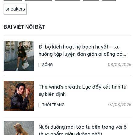
sneakers
BÀI VIẾT NỔI BẬT
Đi bộ kích hoạt hệ bạch huyết – xu
hướng tập luyện đơn giản ai cũng có
thể bắt đầu
08/08/2026
SỐNG
The wind’s breath: Lực đẩy kết tinh từ
sự kiên định
07/08/2026
THỜI TRANG
Nuôi dưỡng mái tóc từ bên trong với 6
thực phẩm giàu dưỡng chất