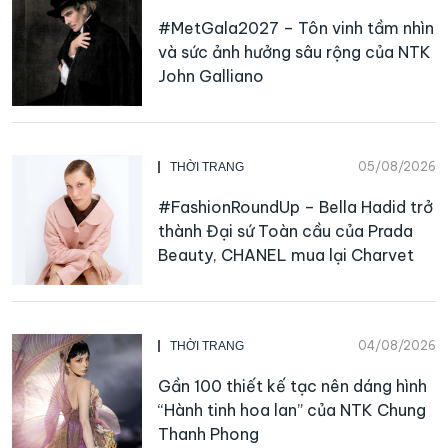
#MetGala2027 – Tôn vinh tầm nhìn
và sức ảnh hưởng sâu rộng của NTK
John Galliano
05/08/2026
THỜI TRANG
#FashionRoundUp – Bella Hadid trở
thành Đại sứ Toàn cầu của Prada
Beauty, CHANEL mua lại Charvet
04/08/2026
THỜI TRANG
Gần 100 thiết kế tạc nên dáng hình
“Hành tinh hoa lan” của NTK Chung
Thanh Phong