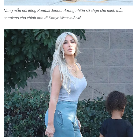
Nàng mẫu nổi tiếng Kendall Jenner đương nhiên sẽ chọn cho mình mẫu
sneakers cho chính anh rể Kanye West thiết kế.