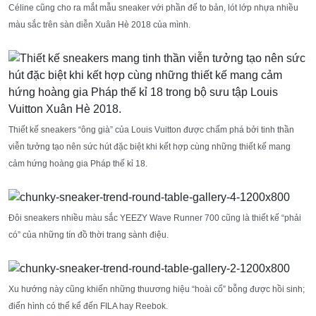
Céline cũng cho ra mắt mẫu sneaker với phần đế to bản, lót lớp nhựa nhiều
màu sắc trên sàn diễn Xuân Hè 2018 của mình.
Thiết kế sneakers “ông già” của Louis Vuitton được chấm phá bởi tinh thần
viễn tưởng tạo nên sức hút đặc biệt khi kết hợp cùng những thiết kế mang
cảm hứng hoàng gia Pháp thế kỉ 18.
Đôi sneakers nhiều màu sắc YEEZY Wave Runner 700 cũng là thiết kế “phải
có” của những tín đồ thời trang sành điệu.
Xu hướng này cũng khiến những thuương hiệu “hoài cổ” bỗng được hồi sinh;
điển hình có thể kể đến FILA hay Reebok.