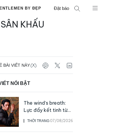
Đặt báo
ENTLEMEN BY ĐẸP
 SÂN KHẤU
Ẻ BÀI VIẾT NÀY
VIẾT NỔI BẬT
The wind’s breath:
Lực đẩy kết tinh từ
sự kiên định
07/08/2026
THỜI TRANG