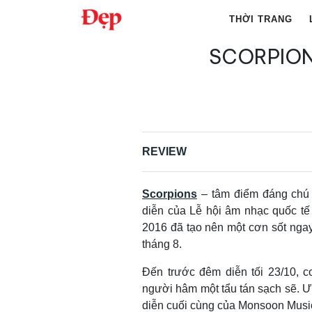
Chuyển
THỜI TRANG
đến
nội
SCORPION
Tìm
dung
kiếm
cho:
REVIEW
Scorpions
– tâm điểm đáng chú 
diễn của Lễ hội âm nhạc quốc tế
2016 đã tạo nên một cơn sốt ngay
tháng 8.
Đến trước đêm diễn tối 23/10, c
người hâm một tẩu tán sạch sẽ. Ư
diễn cuối cùng của Monsoon Music