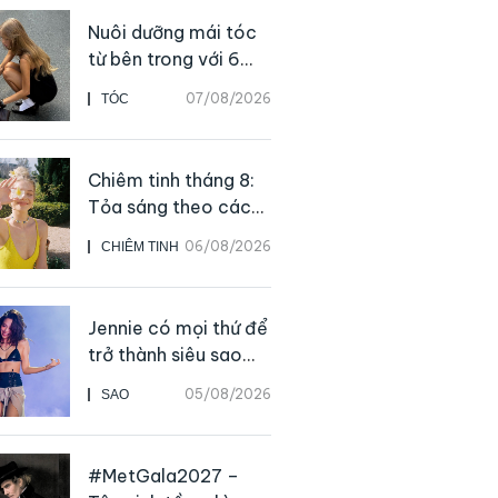
Nuôi dưỡng mái tóc
từ bên trong với 6
thực phẩm giàu
07/08/2026
TÓC
dưỡng chất
Chiêm tinh tháng 8:
Tỏa sáng theo cách
của chính mình
06/08/2026
CHIÊM TINH
Jennie có mọi thứ để
trở thành siêu sao
solo, ngoại trừ hát
05/08/2026
SAO
live
#MetGala2027 –