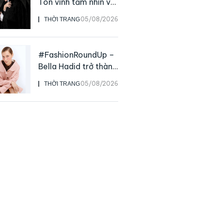
Tôn vinh tầm nhìn và
sức ảnh hưởng sâu
05/08/2026
THỜI TRANG
rộng của NTK John
Galliano
#FashionRoundUp –
Bella Hadid trở thành
Đại sứ Toàn cầu của
05/08/2026
THỜI TRANG
Prada Beauty,
CHANEL mua lại
Charvet