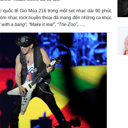
 quốc tế Gió Mùa 216 trong một set nhạc dài 90 phút,
Nhóm nhạc rock huyền thoại đã mang đến những ca khúc
 with a bang”, “Make it real”, “The Zoo”
,…..