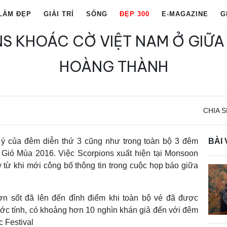
LÀM ĐẸP
GIẢI TRÍ
SỐNG
ĐẸP 300
E-MAGAZINE
G
S KHOÁC CỜ VIỆT NAM Ở GIỮA
HOÀNG THÀNH
CHIA S
ý của đêm diễn thứ 3 cũng như trong toàn bộ 3 đêm
BÀI 
 Gió Mùa 2016. Việc Scorpions xuất hiện tại Monsoon
 từ khi mới công bố thông tin trong cuộc họp báo giữa
ơn sốt đã lên đến đỉnh điểm khi toàn bộ vé đã được
ớc tính, có khoảng hơn 10 nghìn khán giả đến với đêm
 Festival