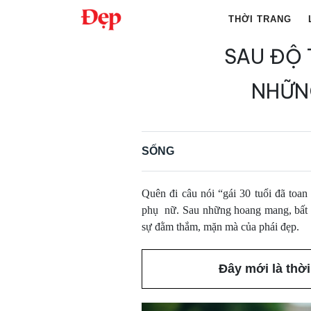
Chuyển
THỜI TRANG
đến
nội
SAU ĐỘ 
Tìm
dung
kiếm
NHỮN
cho:
SỐNG
Quên đi câu nói “gái 30 tuổi đã toan
phụ nữ. Sau những hoang mang, bất đị
sự đằm thắm, mặn mà của phái đẹp.
Đây mới là thờ