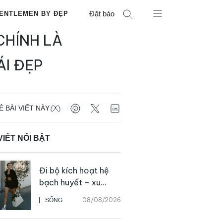
Đặt báo
ENTLEMEN BY ĐẸP
CHÍNH LÀ
I ĐẸP
Ẻ BÀI VIẾT NÀY
VIẾT NỔI BẬT
Đi bộ kích hoạt hệ
bạch huyết – xu
hướng tập luyện đơn
08/08/2026
SỐNG
giản ai cũng có thể
bắt đầu