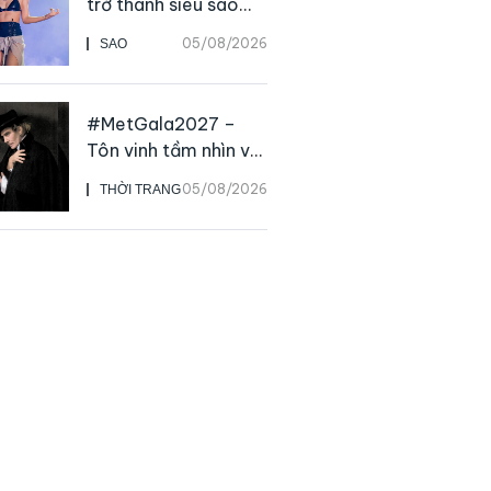
trở thành siêu sao
solo, ngoại trừ hát
05/08/2026
SAO
live
#MetGala2027 –
Tôn vinh tầm nhìn và
sức ảnh hưởng sâu
05/08/2026
THỜI TRANG
rộng của NTK John
Galliano