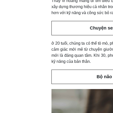
Thay vì hoang mang đi tìm điều 
xây dựng thương hiệu cá nhân tr
hơn với kỹ năng và công sức bỏ ra
Chuyện se
ở 20 tuổi, chúng ta có thể tò mò,
cảm giác mới mẻ từ chuyện giường
mới là đáng quan tâm. Khi 30, phụ
kỹ năng của bản thân.
Bộ não 