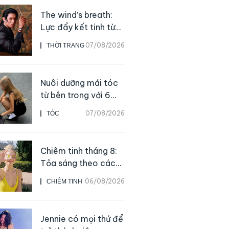
The wind’s breath:
Lực đẩy kết tinh từ
sự kiên định
07/08/2026
THỜI TRANG
Nuôi dưỡng mái tóc
từ bên trong với 6
thực phẩm giàu
07/08/2026
TÓC
dưỡng chất
Chiêm tinh tháng 8:
Tỏa sáng theo cách
của chính mình
06/08/2026
CHIÊM TINH
Jennie có mọi thứ để