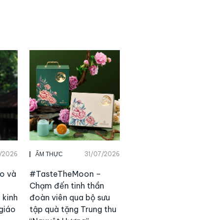
7/2026
31/07/2026
ẨM THỰC
o và
#TasteTheMoon –
g
Chạm đến tinh thần
 kinh
đoàn viên qua bộ sưu
 giáo
tập quà tặng Trung thu