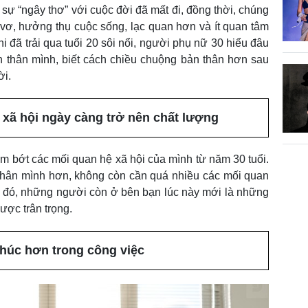
, sự “ngây thơ” với cuộc đời đã mất đi, đồng thời, chúng
 vơ, hưởng thụ cuộc sống, lạc quan hơn và ít quan tâm
i đã trải qua tuổi 20 sôi nổi, người phụ nữ 30 hiểu đâu
n thân mình, biết cách chiều chuộng bản thân hơn sau
ời.
xã hội ngày càng trở nên chất lượng
 bớt các mối quan hệ xã hội của mình từ năm 30 tuổi.
 thân mình hơn, không còn cần quá nhiều các mối quan
o đó, những người còn ở bên bạn lúc này mới là những
ược trân trọng.
húc hơn trong công việc