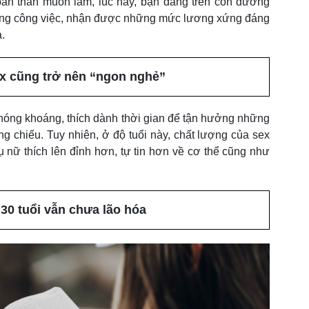
bản thân muốn làm, lúc này, bạn đang trên con đường
ong công việc, nhận được những mức lương xứng đáng
.
x cũng trở nên “ngon nghẻ”
 phóng khoáng, thích dành thời gian để tận hưởng những
 chiếu. Tuy nhiên, ở độ tuổi này, chất lượng của sex
 nữ thích lên đỉnh hơn, tự tin hơn về cơ thể cũng như
30 tuổi vẫn chưa lão hóa