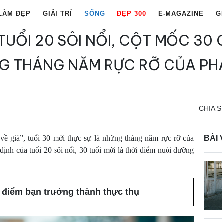
LÀM ĐẸP
GIẢI TRÍ
SỐNG
ĐẸP 300
E-MAGAZINE
G
TUỔI 20 SÔI NỔI, CỘT MỐC 30 
G THÁNG NĂM RỰC RỠ CỦA PHÁ
CHIA S
 về già”, tuổi 30 mới thực sự là những tháng năm rực rỡ của
BÀI 
nh của tuổi 20 sôi nổi, 30 tuổi mới là thời điểm nuôi dưỡng
i điểm bạn trưởng thành thực thụ