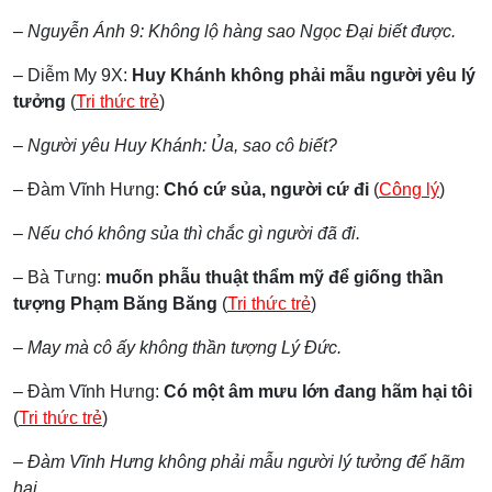
– Nguyễn Ánh 9: Không lộ hàng sao Ngọc Đại biết được.
– Diễm My 9X:
Huy Khánh không phải mẫu người yêu lý
tưởng
(
Tri thức trẻ
)
– Người yêu Huy Khánh: Ủa, sao cô biết?
– Đàm Vĩnh Hưng:
Chó cứ sủa, người cứ đi
(
Công lý
)
– Nếu chó không sủa thì chắc gì người đã đi.
– Bà Tưng:
muốn phẫu thuật thẩm mỹ để giống thần
tượng Phạm Băng Băng
(
Tri thức trẻ
)
– May mà cô ấy không thần tượng Lý Đức.
– Đàm Vĩnh Hưng:
Có một âm mưu lớn đang hãm hại tôi
(
Tri thức trẻ
)
– Đàm Vĩnh Hưng không phải mẫu người lý tưởng để hãm
hại.