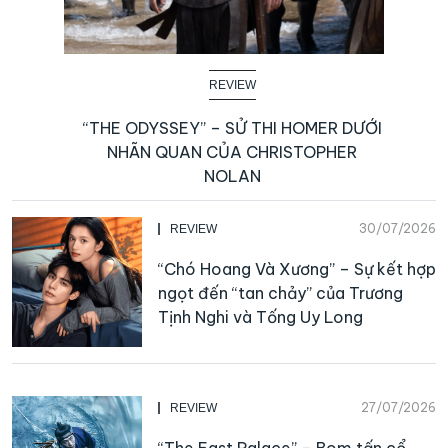
REVIEW
“THE ODYSSEY” – SỬ THI HOMER DƯỚI
NHÃN QUAN CỦA CHRISTOPHER
NOLAN
30/07/2026
REVIEW
“Chó Hoang Và Xương” – Sự kết hợp
ngọt đến “tan chảy” của Trương
Tịnh Nghi và Tống Uy Long
27/07/2026
REVIEW
“The East Palace” – Bom tấn cổ