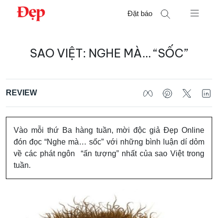
Chuyển
Đặt báo
đến
nội
Tìm
dung
SAO VIỆT: NGHE MÀ… “SỐC”
kiếm
cho:
REVIEW
Vào mỗi thứ Ba hàng tuần, mời độc giả Đẹp Online
đón đọc “Nghe mà… sốc” với những bình luận dí dỏm
về các phát ngôn “ấn tượng” nhất của sao Việt trong
tuần.