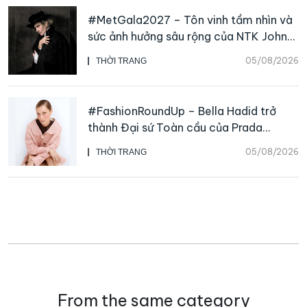
#MetGala2027 – Tôn vinh tầm nhìn và
sức ảnh hưởng sâu rộng của NTK John
Galliano
05/08/2026
THỜI TRANG
#FashionRoundUp – Bella Hadid trở
thành Đại sứ Toàn cầu của Prada
Beauty, CHANEL mua lại Charvet
05/08/2026
THỜI TRANG
From the same category