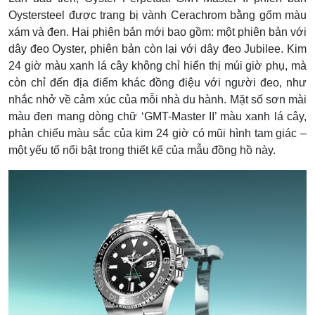
Oystersteel được trang bị vành Cerachrom bằng gốm màu
xám và đen. Hai phiên bản mới bao gồm: một phiên bản với
dây đeo Oyster, phiên bản còn lại với dây đeo Jubilee. Kim
24 giờ màu xanh lá cây không chỉ hiển thị múi giờ phụ, mà
còn chỉ đến địa điểm khác đồng điệu với người đeo, như
nhắc nhở về cảm xúc của mỗi nhà du hành. Mặt số sơn mài
màu đen mang dòng chữ ‘GMT-Master II’ màu xanh lá cây,
phản chiếu màu sắc của kim 24 giờ có mũi hình tam giác –
một yếu tố nổi bật trong thiết kế của mẫu đồng hồ này.