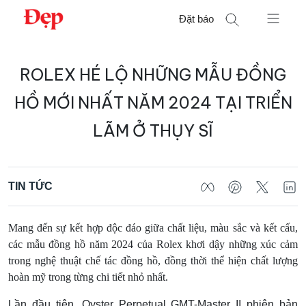
Chuyển
Đặt báo
đến
nội
Tìm
dung
ROLEX HÉ LỘ NHỮNG MẪU ĐỒNG
kiếm
cho:
HỒ MỚI NHẤT NĂM 2024 TẠI TRIỂN
LÃM Ở THỤY SĨ
TIN TỨC
Mang đến sự kết hợp độc đáo giữa chất liệu, màu sắc và kết cấu,
các mẫu đồng hồ năm 2024 của Rolex khơi dậy những xúc cảm
trong nghệ thuật chế tác đồng hồ, đồng thời thể hiện chất lượng
hoàn mỹ trong từng chi tiết nhỏ nhất.
Lần đầu tiên, Oyster Perpetual GMT-Master II phiên bản