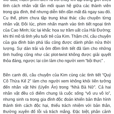
tính cách nhân vật lẫn mối quan hệ giữa các thành viên
trong gia đình, thế nhưng diễn tiến dần mất đà ngay sau đó.
Cụ thể, phim chưa tập trung khai thác câu chuyện từng
nhân vật. Đôi lúc, phim nhấn mạnh vào tình tiết ngoại tình
của Cao Minh; lúc lại khắc họa sự trầm uất của Hải Đường;
khi thì mô tả tình yêu tuổi trẻ của Kim. Thậm chí, câu chuyện
của gia đình bán phá lấu cũng được dành phân nửa thời
lượng. Sự dàn trải và ôm đồm tình tiết đã làm cho những
tình huống cũng như các plot-twist không được giải quyết
thỏa đáng, ngược lại còn làm cho người xem “bội thực” .
Bên cạnh đó, câu chuyện của Kim cùng các tình tiết “Quý
Cô Thừa Kế 2” làm cho người xem không khỏi liên tưởng
đến nhân vật Nhi (Uyển Ân) trong “Nhà Bà Nữ”. Cả hai
nhân vật đều có điểm chung là cuộc sống “vô ưu vô lo”,
nhưng sinh ra trong gia đình độc đoán khiến bản thân hình
thành tính cách độc hại, thiếu trách nhiệm với bản thân,
thường xuyên đổ lỗi và trách mắng. Đặc biệt, phân cảnh