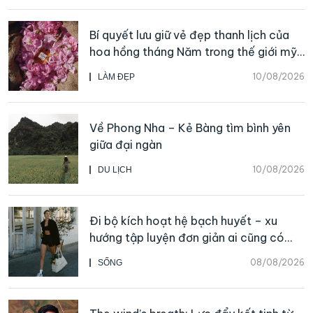
Bí quyết lưu giữ vẻ đẹp thanh lịch của
hoa hồng tháng Năm trong thế giới mỹ
phẩm và nước hoa CHANEL
10/08/2026
LÀM ĐẸP
Về Phong Nha – Kẻ Bàng tìm bình yên
giữa đại ngàn
10/08/2026
DU LỊCH
Đi bộ kích hoạt hệ bạch huyết – xu
hướng tập luyện đơn giản ai cũng có
thể bắt đầu
08/08/2026
SỐNG