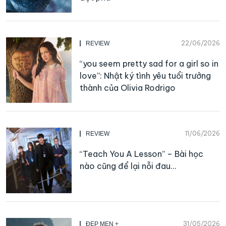
22/06/2026
REVIEW
“you seem pretty sad for a girl so in
love”: Nhật ký tình yêu tuổi trưởng
thành của Olivia Rodrigo
11/06/2026
REVIEW
“Teach You A Lesson” – Bài học
nào cũng để lại nỗi đau…
31/05/2026
ĐẸP MEN +