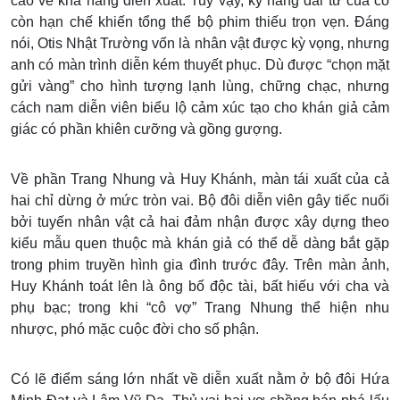
cao về khả năng diễn xuất. Tuy vậy, kỹ năng đài từ của cô
còn hạn chế khiến tổng thể bộ phim thiếu trọn vẹn. Đáng
nói, Otis Nhật Trường vốn là nhân vật được kỳ vọng, nhưng
anh có màn trình diễn kém thuyết phục. Dù được “chọn mặt
gửi vàng” cho hình tượng lạnh lùng, chững chạc, nhưng
cách nam diễn viên biểu lộ cảm xúc tạo cho khán giả cảm
giác có phần khiên cưỡng và gồng gượng.
Về phần Trang Nhung và Huy Khánh, màn tái xuất của cả
hai chỉ dừng ở mức tròn vai. Bộ đôi diễn viên gây tiếc nuối
bởi tuyến nhân vật cả hai đảm nhận được xây dựng theo
kiểu mẫu quen thuộc mà khán giả có thể dễ dàng bắt gặp
trong phim truyền hình gia đình trước đây. Trên màn ảnh,
Huy Khánh toát lên là ông bố độc tài, bất hiếu với cha và
phụ bạc; trong khi “cô vợ” Trang Nhung thể hiện nhu
nhược, phó mặc cuộc đời cho số phận.
Có lẽ điểm sáng lớn nhất về diễn xuất nằm ở bộ đôi Hứa