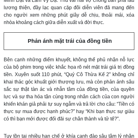
Minh Đạt và Lâm Vỹ Dạ. Thủ vai hai vợ chồng bán phá lấu
lương thiện, đầy lạc quan cặp đôi diễn viên đã mang đến
cho người xem những phút giây dễ chịu, thoải mái, xóa
nhòa khoảng cách giữa diễn xuất và đời thực.
Phản ánh mặt trái của đồng tiền
Bên cạnh những điểm khuyết, không thể phủ nhận nỗ lực
của bộ phim trong việc khắc họa rõ nét mặt trái giá trị đồng
tiền. Xuyên suốt 110 phút, “Quý Cô Thừa Kế 2” không chỉ
khai thác góc khuất giới thượng lưu, mà còn phản ánh sâu
sắc sự thật tàn ác và nhẫn tâm của đồng tiền, của quyền
lực và sự tha hóa tận cùng trong nhân cách của con người
khiến khán giả phải tự suy ngẫm và trả lời cho câu: “Tiền có
thực sự mua được hạnh phúc?” hay “Khi bạn thực sự giàu
có thì bạn mới được đối đãi sự chân thành và tử tế?”.
Tuy tồn tại nhiều hạn chế ở khía cạnh đào sâu tâm lý nhân