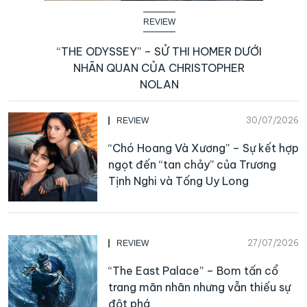
REVIEW
“THE ODYSSEY” – SỬ THI HOMER DƯỚI
NHÃN QUAN CỦA CHRISTOPHER
NOLAN
30/07/2026
REVIEW
“Chó Hoang Và Xương” – Sự kết hợp
ngọt đến “tan chảy” của Trương
Tịnh Nghi và Tống Uy Long
27/07/2026
REVIEW
“The East Palace” – Bom tấn cổ
trang mãn nhãn nhưng vẫn thiếu sự
đột phá