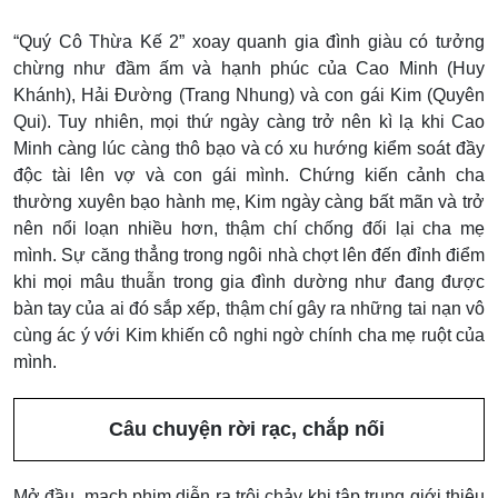
“Quý Cô Thừa Kế 2” xoay quanh gia đình giàu có tưởng
chừng như đầm ấm và hạnh phúc của Cao Minh (Huy
Khánh), Hải Đường (Trang Nhung) và con gái Kim (Quyên
Qui). Tuy nhiên, mọi thứ ngày càng trở nên kì lạ khi Cao
Minh càng lúc càng thô bạo và có xu hướng kiểm soát đầy
độc tài lên vợ và con gái mình. Chứng kiến cảnh cha
thường xuyên bạo hành mẹ, Kim ngày càng bất mãn và trở
nên nổi loạn nhiều hơn, thậm chí chống đối lại cha mẹ
mình. Sự căng thẳng trong ngôi nhà chợt lên đến đỉnh điểm
khi mọi mâu thuẫn trong gia đình dường như đang được
bàn tay của ai đó sắp xếp, thậm chí gây ra những tai nạn vô
cùng ác ý với Kim khiến cô nghi ngờ chính cha mẹ ruột của
mình.
Câu chuyện rời rạc, chắp nối
Mở đầu, mạch phim diễn ra trôi chảy khi tập trung giới thiệu