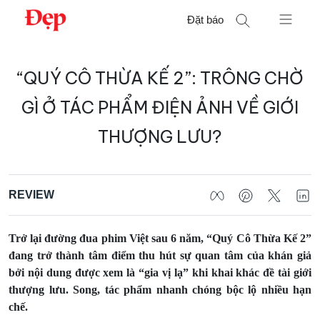
Chuyển
Đặt báo
đến
nội
Tìm
dung
“QUÝ CÔ THỪA KẾ 2”: TRÔNG CHỜ
kiếm
cho:
GÌ Ở TÁC PHẨM ĐIỆN ẢNH VỀ GIỚI
THƯỢNG LƯU?
REVIEW
Trở lại đường đua phim Việt sau 6 năm, “Quý Cô Thừa Kế 2”
đang trở thành tâm điểm thu hút sự quan tâm của khán giả
bởi nội dung được xem là “gia vị lạ” khi khai khác đề tài giới
thượng lưu. Song, tác phẩm nhanh chóng bộc lộ nhiều hạn
chế.