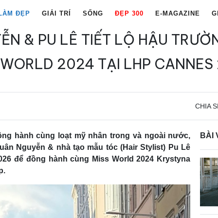
LÀM ĐẸP
GIẢI TRÍ
SỐNG
ĐẸP 300
E-MAGAZINE
G
N & PU LÊ TIẾT LỘ HẬU TRƯ
 WORLD 2024 TẠI LHP CANNES
CHIA S
ồng hành cùng loạt mỹ nhân trong và ngoài nước,
BÀI 
uân Nguyễn & nhà tạo mẫu tóc (Hair Stylist) Pu Lê
26 để đồng hành cùng Miss World 2024 Krystyna
p.