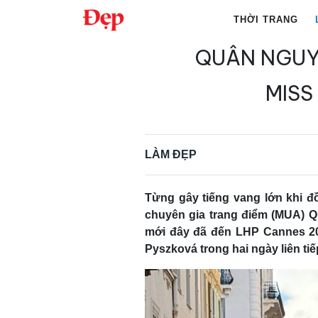
Chuyển
THỜI TRANG
đến
nội
QUÂN NGUYỄ
Tìm
dung
kiếm
MISS
cho:
LÀM ĐẸP
Từng gây tiếng vang lớn khi đ
chuyên gia trang điểm (MUA) Q
mới đây đã đến LHP Cannes 20
Pyszková trong hai ngày liên tiế