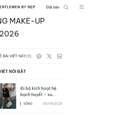
Đặt báo
ENTLEMEN BY ĐẸP
ỜNG MAKE-UP
 2026
Ẻ BÀI VIẾT NÀY
VIẾT NỔI BẬT
Đi bộ kích hoạt hệ
bạch huyết – xu
hướng tập luyện đơn
08/08/2026
SỐNG
giản ai cũng có thể
bắt đầu