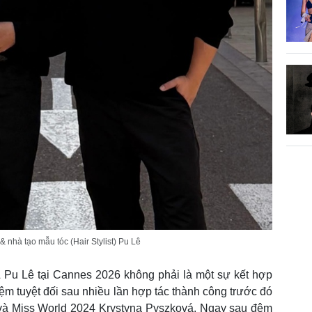
nhà tạo mẫu tóc (Hair Stylist) Pu Lê
Pu Lê tại Cannes 2026 không phải là một sự kết hợp
hiệm tuyệt đối sau nhiều lần hợp tác thành công trước đó
và Miss World 2024 Krystyna Pyszková. Ngay sau đêm