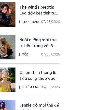
The wind’s breath:
Lực đẩy kết tinh từ
sự kiên định
07/08/2026
THỜI TRANG
Nuôi dưỡng mái tóc
từ bên trong với 6
thực phẩm giàu
07/08/2026
TÓC
dưỡng chất
Chiêm tinh tháng 8:
Tỏa sáng theo cách
của chính mình
06/08/2026
CHIÊM TINH
Jennie có mọi thứ để