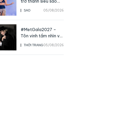
trở thành siêu sao
solo, ngoại trừ hát
05/08/2026
SAO
live
#MetGala2027 –
Tôn vinh tầm nhìn và
sức ảnh hưởng sâu
05/08/2026
THỜI TRANG
rộng của NTK John
Galliano