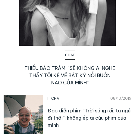
CHAT
THIỀU BẢO TRÂM: “SẼ KHÔNG AI NGHE
THẤY TÔI KỂ VỀ BẤT KỲ NỖI BUỒN
NÀO CỦA MÌNH”
08/10/2019
CHAT
Đạo diễn phim “Trời sáng rồi, ta ngủ
đi thôi”: không ép ai cứu phim của
mình