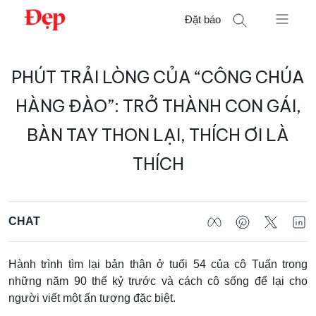
Chuyển
Đặt báo
đến
nội
Tìm
dung
PHÚT TRẢI LÒNG CỦA “CÔNG CHÚA
kiếm
cho:
HÀNG ĐÀO”: TRỞ THÀNH CON GÁI,
BÀN TAY THON LẠI, THÍCH ƠI LÀ
THÍCH
CHAT
Hành trình tìm lại bản thân ở tuổi 54 của cô Tuấn trong
những năm 90 thế kỷ trước và cách cô sống để lại cho
người viết một ấn tượng đặc biệt.