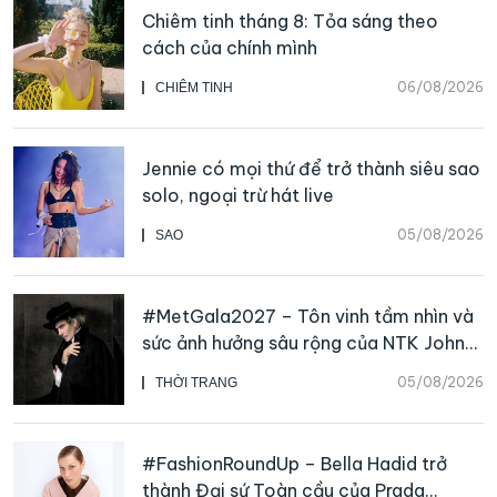
Chiêm tinh tháng 8: Tỏa sáng theo
cách của chính mình
06/08/2026
CHIÊM TINH
Jennie có mọi thứ để trở thành siêu sao
solo, ngoại trừ hát live
05/08/2026
SAO
#MetGala2027 – Tôn vinh tầm nhìn và
sức ảnh hưởng sâu rộng của NTK John
Galliano
05/08/2026
THỜI TRANG
#FashionRoundUp – Bella Hadid trở
thành Đại sứ Toàn cầu của Prada