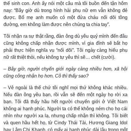
thể sinh con. Anh ấy nói một câu mà tôi buồn đến tận hôm
nay: “Bây giờ dù trong hình hài phụ nữ em vẫn không đẻ
được. Bố mẹ anh muốn có một đứa cháu nối dõi tông
đường, em không làm được nên chúng ta chia tay”.
Tôi nhận ra sự thật rằng, đàn ông dù yêu quý mình đến đâu
cũng không chấp nhận được mình, vì gia đình sẽ bắt họ
phải thực hiện nghĩa vụ “nối dõi”. Tôi ngày càng hiểu phụ
nữ rất thiệt thòi, nếu không tự yêu thì sẽ… chết (cười).
– Bây giờ, người chyển giới ngày càng nhiều hơn, xã hội
cũng công nhận họ hơn. Cô thì thấy sao?
– Vẻ ngoài là thế chứ tôi nghĩ mọi thứ không khác nhiều.
Nếu đàn ông yêu bạn, rồi vẫn sẽ đến một ngày họ rời xa
bạn. Tôi đã thấy hầu hết người chuyển giới ở Việt Nam
không ai hạnh phúc. Người ta có thể không ném cho họ cái
nhìn như người xa lạ, nhưng chấp nhận thì không. Tôi biết
và quen hầu hết họ, từ Cindy Thái Tài, Hương Giang Idol
hay Lâm Chi Khanh, có mấy ai hạnh phúc dài lâu trong một