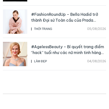
#FashionRoundUp – Bella Hadid trở
thành Đại sứ Toàn cầu của Prada
Beauty, CHANEL mua lại Charvet
05/08/2026
THỜI TRANG
#AgelessBeauty – Bí quyết trang điểm
“hack” tuổi như các nữ minh tinh hàng
đầu
04/08/2026
LÀM ĐẸP