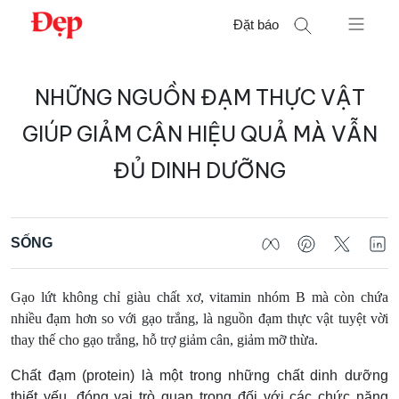
Chuyển
Đặt báo
đến
nội
Tìm
dung
NHỮNG NGUỒN ĐẠM THỰC VẬT
kiếm
cho:
GIÚP GIẢM CÂN HIỆU QUẢ MÀ VẪN
ĐỦ DINH DƯỠNG
SỐNG
Gạo lứt không chỉ giàu chất xơ, vitamin nhóm B mà còn chứa
nhiều đạm hơn so với gạo trắng, là nguồn đạm thực vật tuyệt vời
thay thế cho gạo trắng, hỗ trợ giảm cân, giảm mỡ thừa.
Chất đạm (protein) là một trong những chất dinh dưỡng
thiết yếu, đóng vai trò quan trọng đối với các chức năng