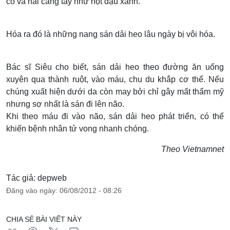
cổ và hai cẳng tay như hột đậu xanh.
Hóa ra đó là những nang sán dải heo lâu ngày bị vôi hóa.
Bác sĩ Siêu cho biết, sán dải heo theo đường ăn uống
xuyên qua thành ruột, vào máu, chu du khắp cơ thể. Nếu
chúng xuất hiện dưới da còn may bởi chỉ gây mất thẩm mỹ
nhưng sợ nhất là sán đi lên não.
Khi theo máu đi vào não, sán dải heo phát triển, có thể
khiến bệnh nhân tử vong nhanh chóng.
Theo Vietnamnet
Tác giả: depweb
Đăng vào ngày: 06/08/2012 - 08:26
CHIA SẺ BÀI VIẾT NÀY