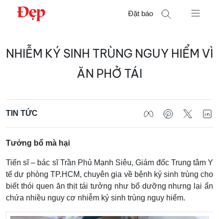
Chuyển
Đặt báo
đến
nội
Tìm
dung
NHIỄM KÝ SINH TRÙNG NGUY HIỂM VÌ
kiếm
cho:
ĂN PHỞ TÁI
TIN TỨC
Tưởng bổ mà hại
Tiến sĩ – bác sĩ Trần Phủ Mạnh Siêu, Giám đốc Trung tâm Y
tế dự phòng TP.HCM, chuyên gia về bệnh ký sinh trùng cho
biết thói quen ăn thịt tái tưởng như bổ dưỡng nhưng lại ẩn
chứa nhiều nguy cơ nhiễm ký sinh trùng nguy hiểm.