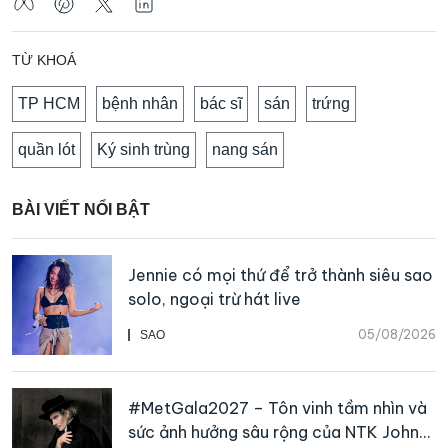
TỪ KHOÁ
TP HCM
bệnh nhân
bác sĩ
sán
trứng
quần lót
Ký sinh trùng
nang sán
BÀI VIẾT NỔI BẬT
Jennie có mọi thứ để trở thành siêu sao
solo, ngoại trừ hát live
05/08/2026
SAO
#MetGala2027 – Tôn vinh tầm nhìn và
sức ảnh hưởng sâu rộng của NTK John