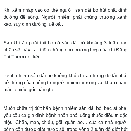
Khi xâm nhập vào cơ thể người, sán dải bò hút chất dinh
dưỡng để sống. Người nhiễm phải chúng thường xanh
xao, suy dinh dưỡng, uể oải.
Sau khi ăn phải thịt bò có sán dải bò khoảng 3 tuần nạn
nhân sẽ thấy các triệu chứng như trường hợp của chị Đặng
Thị Thơm nói trên.
Bệnh nhiễm sán dải bò không khó chữa nhưng dễ tái phát
bởi trứng của chúng từ người nhiễm, vương vãi khắp chăn,
màn, chiếu, gối, bàn ghế…
Muốn chữa trị dứt hẳn bệnh nhiễm sán dải bò, bác sĩ phải
yêu cầu cả gia đình bệnh nhân phải uống thuốc điều trị đặc
hiệu. Chăn, màn, chiếu, gối, quần áo… của cả nhà người
bệnh cần được giặt nước sôi trong vòng 2 tuần để giết hết