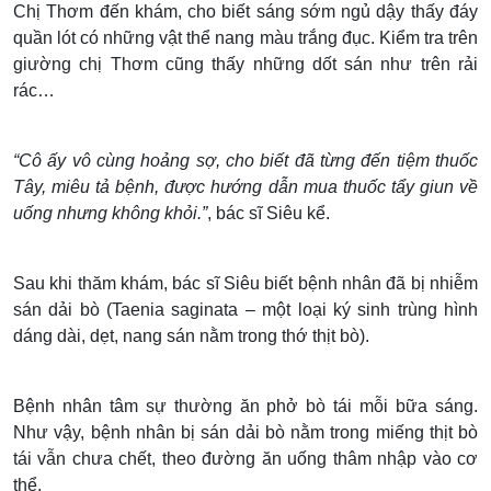
Chị Thơm đến khám, cho biết sáng sớm ngủ dậy thấy đáy
quần lót có những vật thể nang màu trắng đục. Kiểm tra trên
giường chị Thơm cũng thấy những dốt sán như trên rải
rác…
“Cô ấy vô cùng hoảng sợ, cho biết đã từng đến tiệm thuốc
Tây, miêu tả bệnh, được hướng dẫn mua thuốc tẩy giun về
uống nhưng không khỏi.”
, bác sĩ Siêu kể.
Sau khi thăm khám, bác sĩ Siêu biết bệnh nhân đã bị nhiễm
sán dải bò (Taenia saginata – một loại ký sinh trùng hình
dáng dài, dẹt, nang sán nằm trong thớ thịt bò).
Bệnh nhân tâm sự thường ăn phở bò tái mỗi bữa sáng.
Như vậy, bệnh nhân bị sán dải bò nằm trong miếng thịt bò
tái vẫn chưa chết, theo đường ăn uống thâm nhập vào cơ
thể.