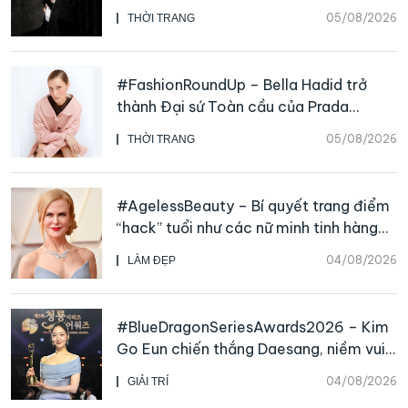
Galliano
05/08/2026
THỜI TRANG
#FashionRoundUp – Bella Hadid trở
thành Đại sứ Toàn cầu của Prada
Beauty, CHANEL mua lại Charvet
05/08/2026
THỜI TRANG
#AgelessBeauty – Bí quyết trang điểm
“hack” tuổi như các nữ minh tinh hàng
đầu
04/08/2026
LÀM ĐẸP
#BlueDragonSeriesAwards2026 – Kim
Go Eun chiến thắng Daesang, niềm vui
nhân đôi của Park Bo Kyung sau 23
04/08/2026
GIẢI TRÍ
năm