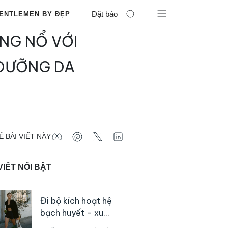
Đặt báo
ENTLEMEN BY ĐẸP
ÙNG NỔ VỚI
 DƯỠNG DA
Ẻ BÀI VIẾT NÀY
VIẾT NỔI BẬT
Đi bộ kích hoạt hệ
bạch huyết – xu
hướng tập luyện đơn