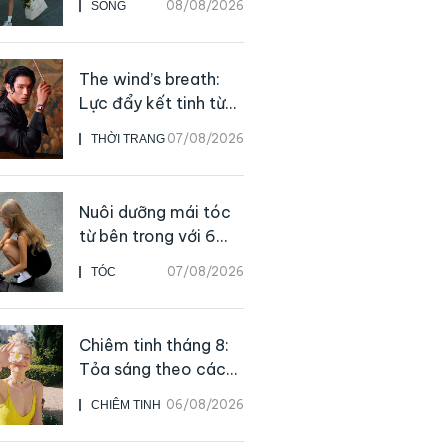
08/08/2026
SỐNG
giản ai cũng có thể
bắt đầu
The wind’s breath:
Lực đẩy kết tinh từ
sự kiên định
07/08/2026
THỜI TRANG
Nuôi dưỡng mái tóc
từ bên trong với 6
thực phẩm giàu
07/08/2026
TÓC
dưỡng chất
Chiêm tinh tháng 8:
Tỏa sáng theo cách
của chính mình
06/08/2026
CHIÊM TINH