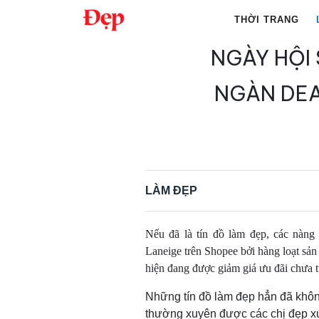
Chuyển
THỜI TRANG
đến
nội
NGÀY HỘI 
Tìm
dung
kiếm
NGÀN DEA
cho:
LÀM ĐẸP
Nếu đã là tín đồ làm đẹp, các nàn
Laneige trên Shopee bởi hàng loạt sả
hiện đang được giảm giá ưu đãi chưa 
Những tín đồ làm đẹp hẳn đã khôn
thường xuyên được các chị đẹp x