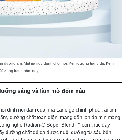
m dưỡng ẩm, Mặt nạ ngủ dành cho môi, Kem dưỡng trắng da, Kem
00 đồng trong hôm nay.
dưỡng sáng và làm mờ đốm nâu
 đình nổi đám của nhà Laneige chinh phục trái tim
 ẩm, dưỡng chất toàn diện, mang đến làn da mịn màng,
, công nghệ Radian-C Super Blend ™ còn thúc đẩy
ẩy dưỡng chất để da được nuôi dưỡng từ sâu bên
ùi và nhanh chóng loại bỏ những đốm đen sạm màu đã có