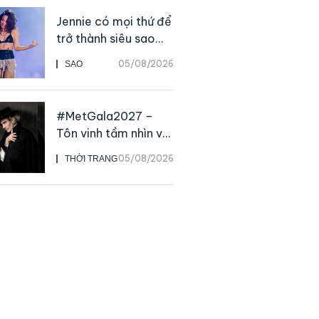
Jennie có mọi thứ để
trở thành siêu sao
solo, ngoại trừ hát
05/08/2026
SAO
live
#MetGala2027 –
Tôn vinh tầm nhìn và
sức ảnh hưởng sâu
05/08/2026
THỜI TRANG
rộng của NTK John
Galliano