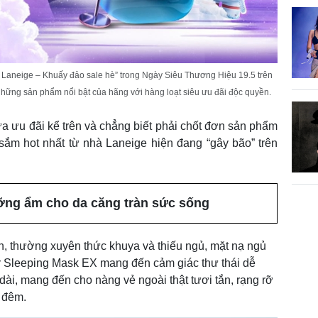
 Laneige – Khuấy đảo sale hè” trong Ngày Siêu Thương Hiệu 19.5 trên
ững sản phẩm nổi bật của hãng với hàng loạt siêu ưu đãi độc quyền.
a ưu đãi kể trên và chẳng biết phải chốt đơn sản phẩm
sắm hot nhất từ nhà Laneige hiện đang “gây bão” trên
ng ẩm cho da căng tràn sức sống
, thường xuyên thức khuya và thiếu ngủ, mặt nạ ngủ
r Sleeping Mask EX mang đến cảm giác thư thái dễ
dài, mang đến cho nàng vẻ ngoài thật tươi tắn, rạng rỡ
t đêm.