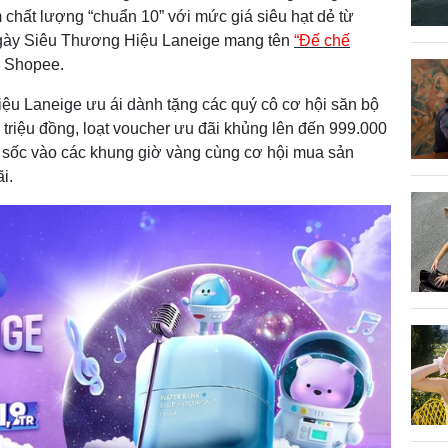
hất lượng “chuẩn 10” với mức giá siêu hạt dẻ từ
Ngày Siêu Thương Hiệu Laneige mang tên
“Đế chế
n Shopee.
iệu Laneige ưu ái dành tặng các quý cô cơ hội săn bộ
19 triệu đồng, loạt voucher ưu đãi khủng lên đến 999.000
l sốc vào các khung giờ vàng cùng cơ hội mua sản
i.