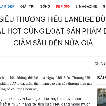
LÀM ĐẸP
GIẢI TRÍ
SỐNG
ĐẸP 300
E-MAGAZINE
G
SIÊU THƯƠNG HIỆU LANEIGE B
L HOT CÙNG LOẠT SẢN PHẨM
GIẢM SÂU ĐẾN NỬA GIÁ
CHIA S
g chắc chắn không thể bỏ qua Ngày Hội Siêu Thương Hiệu
BÀI 
n phẩm dưỡng da, giảm thâm nám cao cấp của thương hiệu này
từng có chỉ trong hôm nay.
g còn xa lạ với Laneige – thương hiệu mỹ phẩm
ứ sở Kim Chi “lăng xê” tích cực. Nếu đang mong muốn