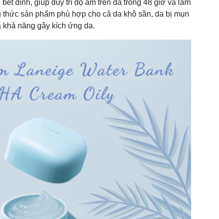
bết dính, giúp duy trì độ ẩm trên da trong 48 giờ và làm
ng thức sản phẩm phù hợp cho cả da khô sần, da bị mụn
a khả năng gây kích ứng da.