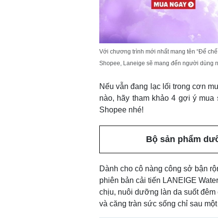
Với chương trình mới nhất mang tên “Đế chế
Shopee, Laneige sẽ mang đến người dùng nh
Nếu vẫn đang lạc lối trong cơn mư
nào, hãy tham khảo 4 gợi ý mua 
Shopee nhé!
Bộ sản phẩm dưỡ
Dành cho cô nàng công sở bận rộn
phiên bản cải tiến LANEIGE Wate
chịu, nuôi dưỡng làn da suốt đêm 
và căng tràn sức sống chỉ sau mộ