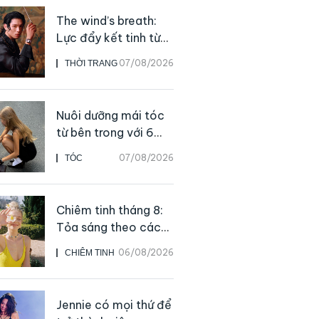
The wind’s breath:
Lực đẩy kết tinh từ
sự kiên định
07/08/2026
THỜI TRANG
Nuôi dưỡng mái tóc
từ bên trong với 6
thực phẩm giàu
07/08/2026
TÓC
dưỡng chất
Chiêm tinh tháng 8:
Tỏa sáng theo cách
của chính mình
06/08/2026
CHIÊM TINH
Jennie có mọi thứ để