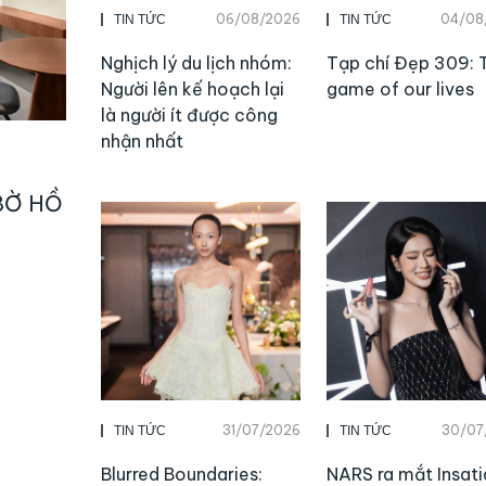
06/08/2026
04/08
TIN TỨC
TIN TỨC
Nghịch lý du lịch nhóm:
Tạp chí Đẹp 309: 
Người lên kế hoạch lại
game of our lives
là người ít được công
nhận nhất
BỜ HỒ
31/07/2026
30/07
TIN TỨC
TIN TỨC
Blurred Boundaries:
NARS ra mắt Insati