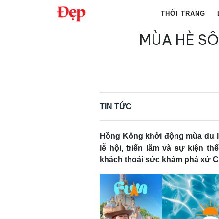
Chuyển
THỜI TRANG
đến
nội
MÙA HÈ SÔ
Tìm
dung
kiếm
cho:
TIN TỨC
Hồng Kông khởi động mùa du l
lễ hội, triển lãm và sự kiện t
khách thoải sức khám phá xứ 