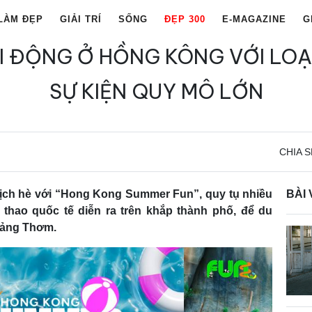
LÀM ĐẸP
GIẢI TRÍ
SỐNG
ĐẸP 300
E-MAGAZINE
G
I ĐỘNG Ở HỒNG KÔNG VỚI LOẠT
SỰ KIỆN QUY MÔ LỚN
CHIA S
ịch hè với “Hong Kong Summer Fun”, quy tụ nhiều
BÀI 
hể thao quốc tế diễn ra trên khắp thành phố, để du
Cảng Thơm.