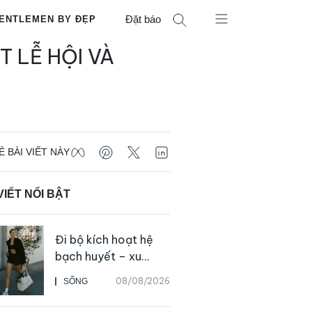
Đặt báo
ENTLEMEN BY ĐẸP
 LỄ HỘI VÀ
Ẻ BÀI VIẾT NÀY
VIẾT NỔI BẬT
Đi bộ kích hoạt hệ
bạch huyết – xu
hướng tập luyện đơn
08/08/2026
SỐNG
giản ai cũng có thể
bắt đầu