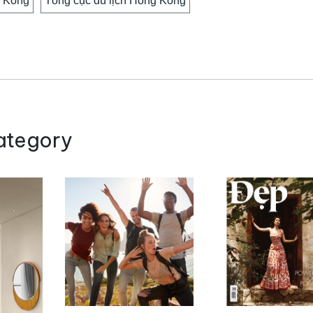
 Kông
Tổng cục du lịch Hồng Kông
ategory