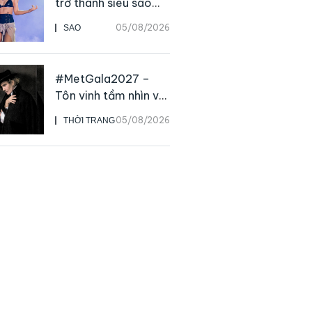
trở thành siêu sao
solo, ngoại trừ hát
05/08/2026
SAO
live
#MetGala2027 –
Tôn vinh tầm nhìn và
sức ảnh hưởng sâu
05/08/2026
THỜI TRANG
rộng của NTK John
Galliano