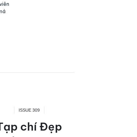
viên
 má
ISSUE 309
Tạp chí Đẹp