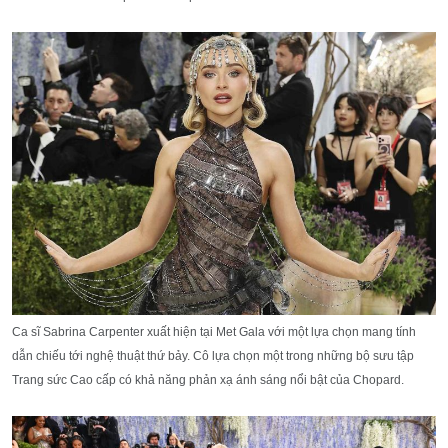
Ca sĩ
Sabrina Carpenter
xuất hiện tại
Met Gala
với một lựa chọn mang tính
dẫn chiếu tới n
ghệ thuật thứ bảy
. Cô lựa chọn một trong những bộ sưu tập
Trang sức Cao cấp có khả năng phản xạ ánh sáng nổi bật của
Chopard
.