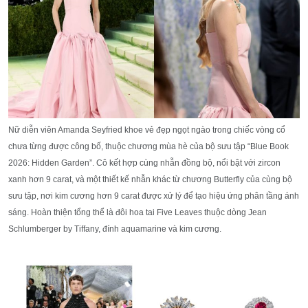
Nữ diễn viên Amanda Seyfried khoe vẻ đẹp ngọt ngào trong chiếc vòng cổ
chưa từng được công bố, thuộc chương mùa hè của bộ sưu tập “Blue Book
2026: Hidden Garden”. Cô kết hợp cùng nhẫn đồng bộ, nổi bật với zircon
xanh hơn 9 carat, và một thiết kế nhẫn khác từ chương Butterfly của cùng bộ
sưu tập, nơi kim cương hơn 9 carat được xử lý để tạo hiệu ứng phân tầng ánh
sáng. Hoàn thiện tổng thể là đôi hoa tai Five Leaves thuộc dòng
Jean
Schlumberger
by Tiffany, đính aquamarine và kim cương.