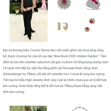
Đại sứ thương hiệu Connor Storrie đeo một chiếc ghim cài chưa từng công
bố, thuộc chương Hè của bộ sưu tập “Blue Book 2026: Hidden Garden”. Tâm
điểm là hai viên rubellite cabochon cắt giác cushion với tổng trọng lượng vượt
14 carat. Anh tiếp tục xếp lớp bằng ghim cài Fleurage thuộc dòng
Jean
Schlumberger
by Tiffany, nổi bật với rubellite hơn 3 carat đi cùng kim cương.
Trên tay là nhẫn High Jewelry đính ruby oval tự nhiên chưa qua xử lý kết hợp
kim cương. Hoàn thiện tổng thể là đôi hoa tai Tiffany Rope bằng vàng 18k
đính kim cương.