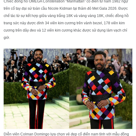
Chiếc đồng hồ OMEGA Constellation “Manhattan” cổ điển từ năm 1982 ngự
trên cổ tay đại sứ toàn cầu Nicole Kidman tại thảm đỏ Met Gala 2026. Được
chế tác từ sự kết hợp giữa vàng trắng 18K và vàng vàng 18K, chiếc đồng hồ
trang sức này được đính 34 viên kim cương trên vành bezel, 178 viên kim
cương trên dây đeo và 12 viên kim cương khác được sử dụng làm vạch chỉ
giờ.
Diễn viên Colman Domingo lựa chọn vẻ đẹp cổ điển nam tính với mẫu đồng