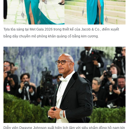
Tyla tỏa sáng tại Met Gala 2026 trong thiết kế của Jacob & Co., điểm xuyết
bằng dây chuyền mô phỏng khăn quàng cổ bằng kim cương.
Diễn viên Dwayne Johnson xuất hiện lịch lãm với siêu phẩm đồng hồ nạm kín