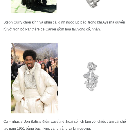
Steph Curry chọn kính và ghim cài đính ngọc lục bảo, trong khi Ayesha quyến
rũ với trọn bộ Panthère de Cartier gồm hoa tai, vòng cổ, nhẫn.
Ca – nhạc sĩ Jon Batiste điểm xuyết nét hoài cổ lịch lãm với chiếc trâm cài chế
tác năm 1951 bằng bạch kim, vàng trắng và kim cương.