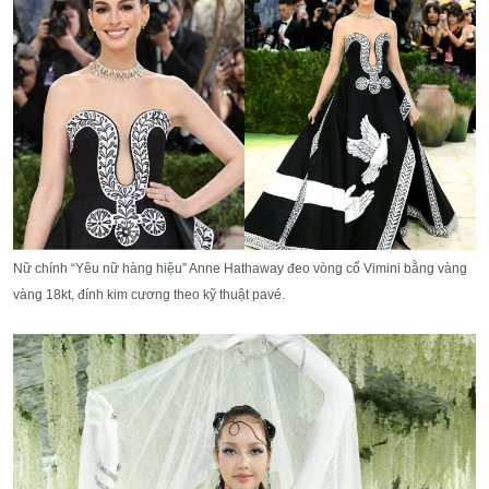
Nữ chính “Yêu nữ hàng hiệu” Anne Hathaway đeo vòng cổ Vimini bằng vàng
vàng 18kt, đính kim cương theo kỹ thuật pavé.