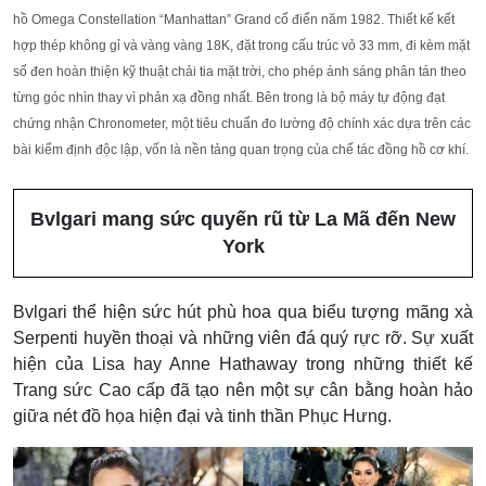
hồ Omega Constellation “Manhattan” Grand cổ điển năm 1982. Thiết kế kết
hợp thép không gỉ và vàng vàng 18K, đặt trong cấu trúc vỏ 33 mm, đi kèm mặt
số đen hoàn thiện kỹ thuật chải tia mặt trời, cho phép ánh sáng phân tán theo
từng góc nhìn thay vì phản xạ đồng nhất. Bên trong là bộ máy tự động đạt
chứng nhận Chronometer, một tiêu chuẩn đo lường độ chính xác dựa trên các
bài kiểm định độc lập, vốn là nền tảng quan trọng của chế tác đồng hồ cơ khí.
Bvlgari mang sức quyến rũ từ La Mã đến New
York
Bvlgari thể hiện sức hút phù hoa qua biểu tượng mãng xà
Serpenti huyền thoại và những viên đá quý rực rỡ. Sự xuất
hiện của Lisa hay Anne Hathaway trong những thiết kế
Trang sức Cao cấp đã tạo nên một sự cân bằng hoàn hảo
giữa nét đồ họa hiện đại và tinh thần Phục Hưng.