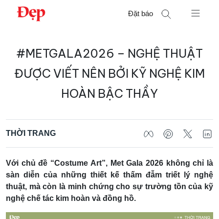
Chuyển
Đặt báo
đến
nội
Tìm
dung
#METGALA2026 – NGHỆ THUẬT
kiếm
cho:
ĐƯỢC VIẾT NÊN BỞI KỸ NGHỆ KIM
HOÀN BẬC THẦY
THỜI TRANG
Với chủ đề “Costume Art”, Met Gala 2026 không chỉ là
sàn diễn của những thiết kế thấm đẫm triết lý nghệ
thuật, mà còn là minh chứng cho sự trường tồn của kỹ
nghệ chế tác kim hoàn và đồng hồ.