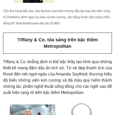
Cầu thủ bóng bầu dục Joe Burrow nam tính nhưng đầy táo bạo khi diện vòng
cổ Panthère đính ngọc lục bảo và kim cương, cân bằng hoàn hảo cùng chiếc
đồng hồ Tank Américaine dây da cổ điển.
Tiffany & Co. tỏa sáng trên bậc thềm
Metropolitan
Tiffany & Co. khẳng định vị thế bậc thầy tạo hình qua những
thiết kế mang đậm dấu ấn lịch sử. Từ vẻ đẹp thanh lịch của
Rosé đến nét ngọt ngào của Amanda Seyfried, thương hiệu
đã biến những viên kim cương và đá màu quý hiếm thành
những tác phẩm nghệ thuật sống động cho các ngôi sao để
xuất hiện rạng rỡ trên bậc thềm Metropolitan.