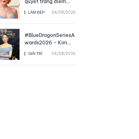
quyết trang điểm
“hack” tuổi như các
04/08/2026
LÀM ĐẸP
nữ minh tinh hàng
đầu
#BlueDragonSeriesA
wards2026 – Kim
Go Eun chiến thắng
04/08/2026
GIẢI TRÍ
Daesang, niềm vui
nhân đôi của Park Bo
Kyung sau 23 năm