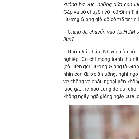
xuống bờ vực, những đứa con lu
Gặp và trò chuyện với cô Đinh Thị
Hương Giang giờ đã có thể tự tin 
– Giang đã chuyển vào Tp.HCM si
lắm?
– Nhớ chứ cháu. Nhưng cô chú cũ
nghiệp. Cô chỉ mong tranh thủ n
(cô Hiền gọi Hương Giang là Giang
nhìn con được ăn uống, nghỉ ngơi
vợ chồng và cháu ngoại nên không
luộc gà, thể nào cũng để đùi cho 
không ngây ngô giống ngày xưa, 