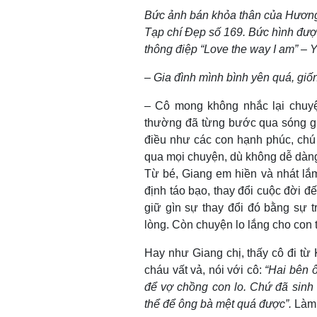
Bức ảnh bán khỏa thân của Hương 
Tạp chí Đẹp số 169. Bức hình đượ
thông điệp “Love the way I am” – 
– Gia đình mình bình yên quá, giố
– Cô mong không nhắc lại chuyện
thường đã từng bước qua sóng gi
điều như các con hạnh phúc, chú
qua mọi chuyện, dù không dễ dàn
Từ bé, Giang em hiền và nhát lắm
định táo bạo, thay đổi cuộc đời 
giữ gìn sự thay đổi đó bằng sự 
lòng. Còn chuyện lo lắng cho con 
Hay như Giang chị, thấy cô đi t
cháu vất vả, nói với cô:
“Hai bên ô
để vợ chồng con lo. Chứ đã sinh c
thể để ông bà mệt quá được”.
Làm 