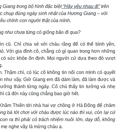
Giang trong bộ hình đặc biệt
“Hãy yêu nhau đi”
trên
c chụp đúng ngày sinh nhật của Hương Giang – với
Yêu chính con người thật của mình.
ng như chưa từng có giông bão đi qua?
 cũ. Chỉ chia sẻ với cháu rằng để có thể bình yên,
ó. Với gia đình cô, chẳng có gì quan trọng hơn những
 có sức khỏe ổn định. Mọi người cứ dựa theo đó vượt
g.
. Thậm chí, có lúc cô không tin nổi con mình có quyết
đến như vậy. Giờ Giang em đã dám làm, đã làm được và
trưởng thành từng ngày. Cô chú thấy tin tưởng và nhẹ
thì cả đời này cũng chẳng bao giờ hết.
ừ Khâm Thiên tới nhà hai vợ chồng ở Hà Đông để chăm
ng bà tới chơi với cháu được lúc nào thì vui, còn lại cứ
on ra thì phải có trách nhiệm nuôi lớn, dạy dỗ, không
mẹ nghe vậy là mừng cháu ạ.