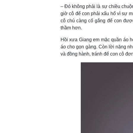
– Đó không phải là sự chiều chuộ
giờ cô để con phải xấu hổ vì sự m
cô chú càng cố gắng để con được 
thầm hơn.
Hồi xưa Giang em mặc quần áo hơi 
áo cho gọn gàng. Còn lời nặng nhẹ
và đồng hành, tránh để con cô đơn