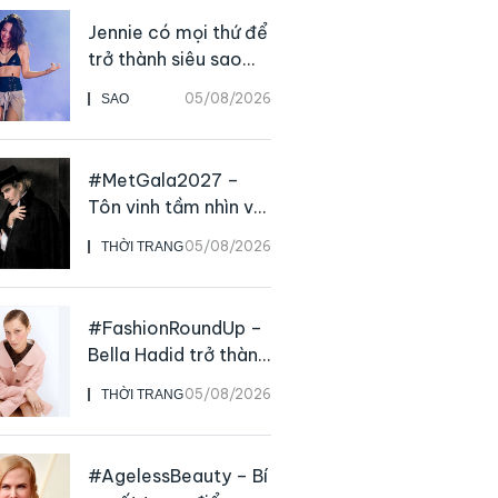
Jennie có mọi thứ để
trở thành siêu sao
solo, ngoại trừ hát
05/08/2026
SAO
live
#MetGala2027 –
Tôn vinh tầm nhìn và
sức ảnh hưởng sâu
05/08/2026
THỜI TRANG
rộng của NTK John
Galliano
#FashionRoundUp –
Bella Hadid trở thành
Đại sứ Toàn cầu của
05/08/2026
THỜI TRANG
Prada Beauty,
CHANEL mua lại
Charvet
#AgelessBeauty – Bí