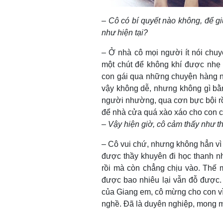
– Cô có bí quyết nào không, để gi
như hiện tại?
– Ở nhà cô mọi người ít nói chu
một chút để không khí được nhẹ 
con gái qua những chuyện hàng ng
vậy không dễ, nhưng không gì bằn
người nhường, qua cơn bực bội rồi
để nhà cửa quá xào xáo cho con c
– Vậy hiện giờ, cô cảm thấy như t
– Cô vui chứ, nhưng không hẳn vì 
được thầy khuyên đi học thanh nh
rồi mà còn chẳng chịu vào. Thế m
được bao nhiêu lại vẫn đỗ được. 
của Giang em, cô mừng cho con v
nghề. Đã là duyên nghiệp, mong m