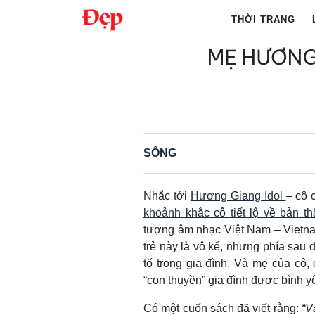
Chuyển
THỜI TRANG
đến
nội
MẸ HƯƠNG
Tìm
dung
kiếm
cho:
SỐNG
Nhắc tới
Hương Giang Idol
– cô 
khoảnh khắc cô tiết lộ về bản th
tượng âm nhạc Việt Nam – Vietna
trẻ này là vô kể, nhưng phía sau
tố trong gia đình. Và mẹ của cô,
“con thuyền” gia đình được bình y
Có một cuốn sách đã viết rằng:
“V