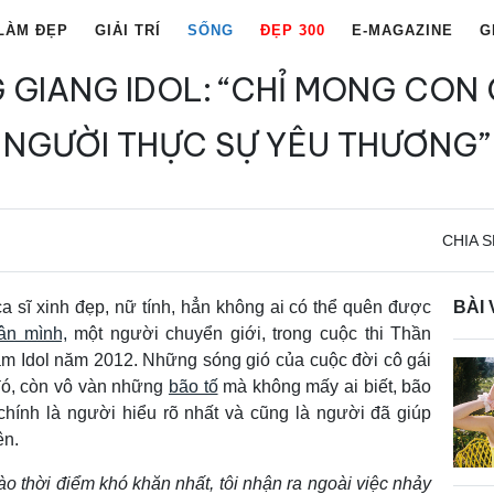
LÀM ĐẸP
GIẢI TRÍ
SỐNG
ĐẸP 300
E-MAGAZINE
G
 GIANG IDOL: “CHỈ MONG CON
NGƯỜI THỰC SỰ YÊU THƯƠNG”
CHIA S
ca sĩ xinh đẹp, nữ tính, hẳn không ai có thể quên được
BÀI 
ân mình,
một người chuyển giới, trong cuộc thi Thần
m Idol năm 2012. Những sóng gió của cuộc đời cô gái
 đó, còn vô vàn những
bão tố
mà không mấy ai biết, bão
 chính là người hiểu rõ nhất và cũng là người đã giúp
ên.
ào thời điểm khó khăn nhất, tôi nhận ra ngoài việc nhảy