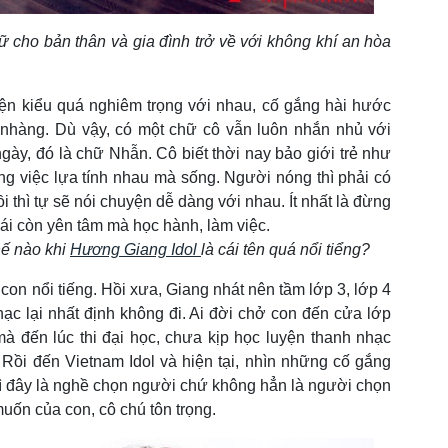
ữ cho bản thân và gia đình trở về với không khí an hòa
yện kiểu quá nghiêm trọng với nhau, cố gắng hài hước
nhàng. Dù vậy, có một chữ cô vẫn luôn nhắn nhủ với
ày, đó là chữ Nhẫn. Cô biết thời nay bảo giới trẻ như
g việc lựa tính nhau mà sống. Người nóng thì phải có
 thì tự sẽ nói chuyện dễ dàng với nhau. Ít nhất là đừng
ái còn yên tâm mà học hành, làm việc.
hế nào khi
Hương Giang Idol
là cái tên quá nổi tiểng?
con nổi tiếng. Hồi xưa, Giang nhát nên tầm lớp 3, lớp 4
ạc lại nhất định không đi. Ai đời chở con đến cửa lớp
à đến lúc thi đại học, chưa kịp học luyện thanh nhạc
Rồi đến Vietnam Idol và hiện tại, nhìn những cố gắng
ì đây là nghề chọn người chứ không hẳn là người chọn
uốn của con, cô chú tôn trọng.