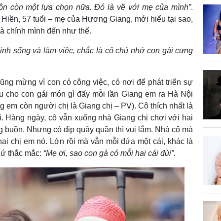
ôn còn một lựa chọn nữa. Đó là về với mẹ của mình”
.
 Hiền, 57 tuổi – mẹ của Hương Giang, mới hiểu tại sao,
là chính mình đến như thế.
nh sống và làm việc, chắc là cô chú nhớ con gái cưng
ng mừng vì con có công việc, có nơi để phát triển sự
ấu cho con gái món gì đấy mỗi lần Giang em ra Hà Nội
 em còn người chị là Giang chị – PV). Cô thích nhất là
. Hàng ngày, cô vẫn xuống nhà Giang chị chơi với hai
 buồn. Nhưng có dịp quây quần thì vui lắm. Nhà cô mà
hai chị em nó. Lớn rồi mà vẫn mỗi đứa một cái, khác là
cứ thắc mắc:
“Mẹ ơi, sao con gà có mỗi hai cái đùi”.