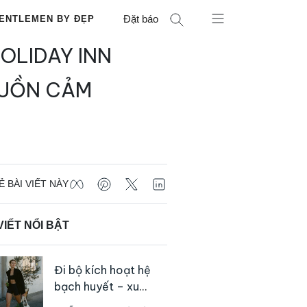
Đặt báo
ENTLEMEN BY ĐẸP
HOLIDAY INN
NGUỒN CẢM
Ẻ BÀI VIẾT NÀY
VIẾT NỔI BẬT
Đi bộ kích hoạt hệ
bạch huyết – xu
hướng tập luyện đơn