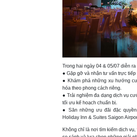
Trong hai ngày 04 & 05/07 diễn ra 
● Gặp gỡ và nhận tư vấn trực tiếp
● Khám phá những xu hướng cưới
hóa theo phong cách riêng.
● Trải nghiệm đa dạng dịch vụ cưới
tối ưu kế hoạch chuẩn bị.
● Săn những ưu đãi đặc quyền c
Holiday Inn & Suites Saigon Airpor
Không chỉ là nơi tìm kiếm dịch vụ, 
so sánh và lựa chọn những giải p