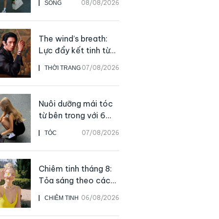
08/08/2026
SỐNG
giản ai cũng có thể
bắt đầu
The wind’s breath:
Lực đẩy kết tinh từ
sự kiên định
07/08/2026
THỜI TRANG
Nuôi dưỡng mái tóc
từ bên trong với 6
thực phẩm giàu
07/08/2026
TÓC
dưỡng chất
Chiêm tinh tháng 8:
Tỏa sáng theo cách
của chính mình
06/08/2026
CHIÊM TINH