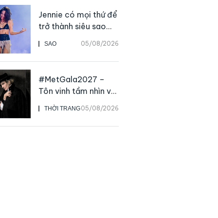
Jennie có mọi thứ để
trở thành siêu sao
solo, ngoại trừ hát
05/08/2026
SAO
live
#MetGala2027 –
Tôn vinh tầm nhìn và
sức ảnh hưởng sâu
05/08/2026
THỜI TRANG
rộng của NTK John
Galliano