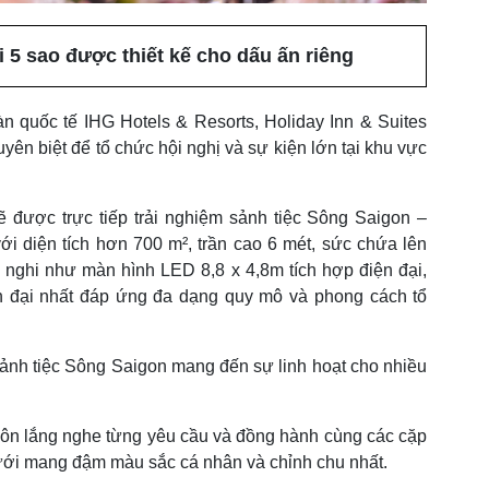
 5 sao được thiết kế cho dấu ấn riêng
n quốc tế IHG Hotels & Resorts, Holiday Inn & Suites
yên biệt để tổ chức hội nghị và sự kiện lớn tại khu vực
ẽ được trực tiếp trải nghiệm sảnh tiệc Sông Saigon –
ới diện tích hơn 700 m², trần cao 6 mét, sức chứa lên
 nghi như màn hình LED 8,8 x 4,8m tích hợp điện đại,
n đại nhất đáp ứng đa dạng quy mô và phong cách tổ
sảnh tiệc Sông Saigon mang đến sự linh hoạt cho nhiều
luôn lắng nghe từng yêu cầu và đồng hành cùng các cặp
ưới mang đậm màu sắc cá nhân và chỉnh chu nhất.