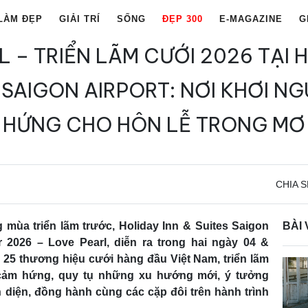
LÀM ĐẸP
GIẢI TRÍ
SỐNG
ĐẸP 300
E-MAGAZINE
G
 – TRIỂN LÃM CƯỚI 2026 TẠI 
 SAIGON AIRPORT: NƠI KHƠI 
HỨNG CHO HÔN LỄ TRONG MƠ
CHIA S
 mùa triển lãm trước, Holiday Inn & Suites Saigon
BÀI 
ir 2026 – Love Pearl, diễn ra trong hai ngày 04 &
 25 thương hiệu cưới hàng đầu Việt Nam, triển lãm
cảm hứng, quy tụ những xu hướng mới, ý tưởng
n diện, đồng hành cùng các cặp đôi trên hành trình