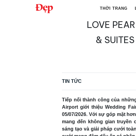
Chuyển
THỜI TRANG
đến
nội
LOVE PEARL
Tìm
dung
kiếm
& SUITES
cho:
TIN TỨC
Tiếp nối thành công của những
Airport giới thiệu Wedding Fa
05/07/2026. Với sự góp mặt hơn
mang đến không gian truyền 
sáng tạo và giải pháp cưới toà