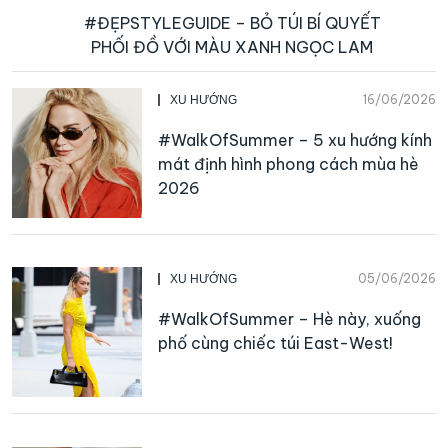
#ĐẸPSTYLEGUIDE – BỎ TÚI BÍ QUYẾT
PHỐI ĐỒ VỚI MÀU XANH NGỌC LAM
16/06/2026
XU HƯỚNG
#WalkOfSummer – 5 xu hướng kính
mát định hình phong cách mùa hè
2026
05/06/2026
XU HƯỚNG
#WalkOfSummer – Hè này, xuống
phố cùng chiếc túi East-West!