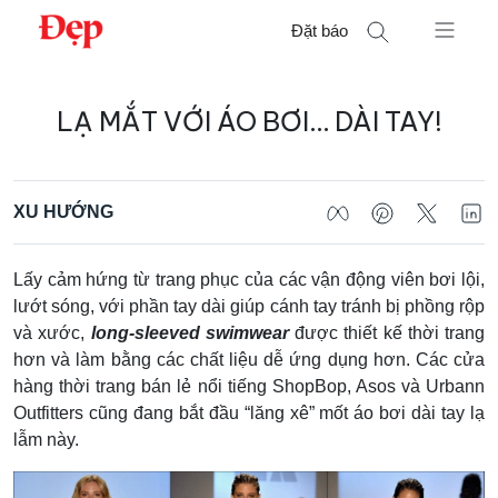
Chuyển
Đặt báo
đến
nội
Tìm
dung
LẠ MẮT VỚI ÁO BƠI… DÀI TAY!
kiếm
cho:
XU HƯỚNG
Lấy cảm hứng từ trang phục của các vận động viên bơi lội,
lướt sóng, với phần tay dài giúp cánh tay tránh bị phồng rộp
và xước,
long-sleeved swimwear
được thiết kế thời trang
hơn và làm bằng các chất liệu dễ ứng dụng hơn. Các cửa
hàng thời trang bán lẻ nổi tiếng ShopBop, Asos và Urbann
Outfitters cũng đang bắt đầu “lăng xê” mốt áo bơi dài tay lạ
lẫm này.