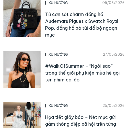
05/06/2026
XU HƯỚNG
Từ cơn sốt charm đồng hồ
Audemars Piguet x Swatch Royal
Pop, đồng hồ bỏ túi đổ bộ ngoạn
mục
27/05/2026
XU HƯỚNG
#WalkOfSummer – “Ngôi sao”
trong thế giới phụ kiện mùa hè gọi
tên ghim cài áo
25/05/2026
XU HƯỚNG
Họa tiết giấy báo – Nét mực gửi
gắm thông điệp xã hội trên từng