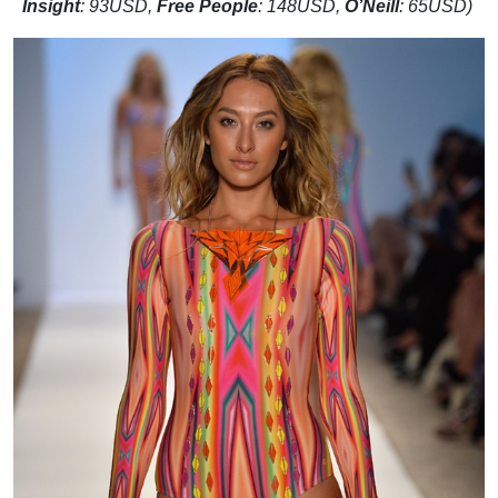
Insight
: 93USD,
Free People
: 148USD,
O’Neill
: 65USD)