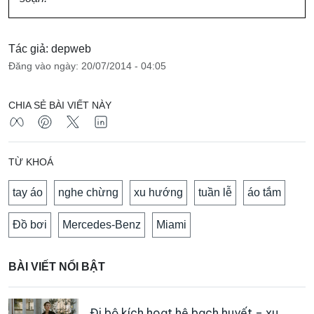
Tác giả: depweb
Đăng vào ngày: 20/07/2014 - 04:05
CHIA SẺ BÀI VIẾT NÀY
TỪ KHOÁ
tay áo
nghe chừng
xu hướng
tuần lễ
áo tắm
Đồ bơi
Mercedes-Benz
Miami
BÀI VIẾT NỔI BẬT
Đi bộ kích hoạt hệ bạch huyết – xu