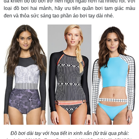
đã khiến bộ đồ bơi trở nên ngọt ngào hơn rất nhiều rồi. Với
loại đồ bơi hai mảnh, hãy ưu tiên quần bơi tam giác màu
đen và thỏa sức sáng tạo phần áo bơi tay dài nhé.
Đồ bơi dài tay với họa tiết in xinh xắn (từ trái qua phải: