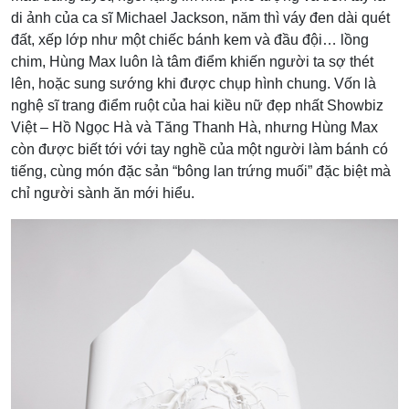
di ảnh của ca sĩ Michael Jackson, năm thì váy đen dài quét
đất, xếp lớp như một chiếc bánh kem và đầu đội… lồng
chim, Hùng Max luôn là tâm điểm khiến người ta sợ thét
lên, hoặc sung sướng khi được chụp hình chung. Vốn là
nghệ sĩ trang điểm ruột của hai kiều nữ đẹp nhất Showbiz
Việt – Hồ Ngọc Hà và Tăng Thanh Hà, nhưng Hùng Max
còn được biết tới với tay nghề của một người làm bánh có
tiếng, cùng món đặc sản “bông lan trứng muối” đặc biệt mà
chỉ người sành ăn mới hiểu.