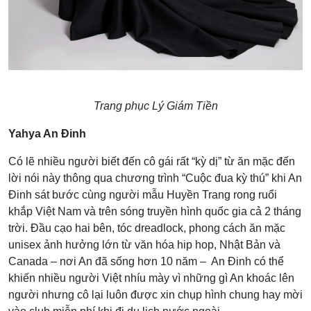
Trang phục Lý Giám Tiền
Yahya An Đinh
Có lẽ nhiều người biết đến cô gái rất “kỳ dị” từ ăn mặc đến
lời nói này thông qua chương trình “Cuộc đua kỳ thú” khi An
Đinh sát bước cùng người mẫu Huyền Trang rong ruổi
khắp Việt Nam và trên sóng truyền hình quốc gia cả 2 tháng
trời. Đầu cạo hai bên, tóc dreadlock, phong cách ăn mặc
unisex ảnh hưởng lớn từ văn hóa hip hop, Nhật Bản và
Canada – nơi An đã sống hơn 10 năm – An Đinh có thể
khiến nhiều người Việt nhíu mày vì những gì An khoác lên
người nhưng cô lại luôn được xin chụp hình chung hay mời