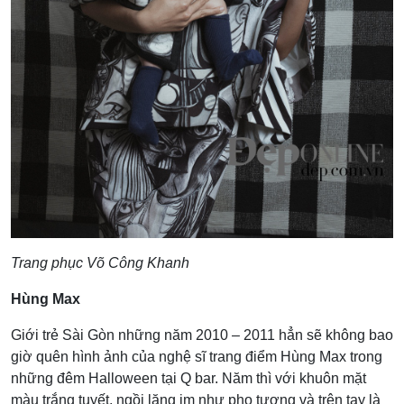
Trang phục Võ Công Khanh
Hùng Max
Giới trẻ Sài Gòn những năm 2010 – 2011 hẳn sẽ không bao
giờ quên hình ảnh của nghệ sĩ trang điểm Hùng Max trong
những đêm Halloween tại Q bar. Năm thì với khuôn mặt
màu trắng tuyết, ngồi lặng im như pho tượng và trên tay là