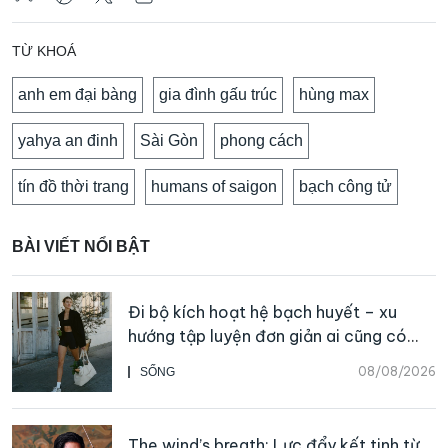
TỪ KHOÁ
anh em đại bàng
gia đình gấu trúc
hùng max
yahya an đinh
Sài Gòn
phong cách
tín đồ thời trang
humans of saigon
bạch công tử
BÀI VIẾT NỔI BẬT
Đi bộ kích hoạt hệ bạch huyết – xu
hướng tập luyện đơn giản ai cũng có
thể bắt đầu
08/08/2026
SỐNG
The wind’s breath: Lực đẩy kết tinh từ