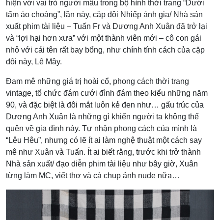
hiện với vai trò người mẫu trong bộ hình thời trang “Dưới
tấm áo choàng”, lần này, cặp đôi Nhiếp ảnh gia/ Nhà sản
xuất phim tài liệu – Tuấn Fr và Dương Anh Xuân đã trở lại
và “lợi hại hơn xưa” với một thành viên mới – cô con gái
nhỏ với cái tên rất bay bổng, như chính tính cách của cặp
đôi này, Lê Mây.
Đam mê những giá trị hoài cổ, phong cách thời trang
vintage, tổ chức đám cưới đình đám theo kiểu những năm
90, và đặc biệt là đôi mắt luôn kẻ đen như… gấu trúc của
Dương Anh Xuân là những gì khiến người ta không thể
quên về gia đình này. Tự nhận phong cách của mình là
“Lêu Hêu”, nhưng có lẽ ít ai làm nghệ thuật một cách say
mê như Xuân và Tuấn. Ít ai biết rằng, trước khi trở thành
Nhà sản xuất/ đạo diễn phim tài liệu như bây giờ, Xuân
từng làm MC, viết thơ và cả chụp ảnh nude nữa…