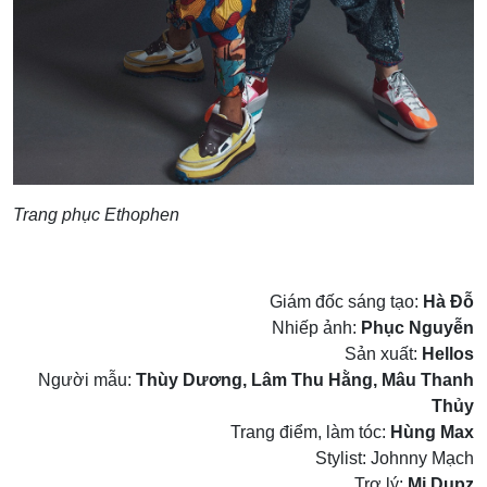
Trang phục Ethophen
Giám đốc sáng tạo:
Hà Đỗ
Nhiếp ảnh:
Phục Nguyễn
Sản xuất:
Hellos
Người mẫu:
Thùy Dương, Lâm Thu Hằng, Mâu Thanh
Thủy
Trang điểm, làm tóc:
Hùng Max
Stylist: Johnny Mạch
Trợ lý:
Mi Dupz