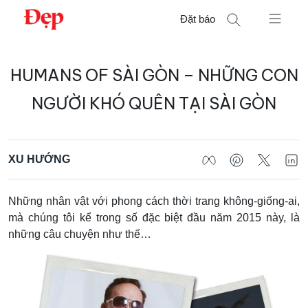
Chuyển
Đặt báo
đến
nội
Tìm
dung
HUMANS OF SÀI GÒN – NHỮNG CON
kiếm
cho:
NGƯỜI KHÓ QUÊN TẠI SÀI GÒN
XU HƯỚNG
Những nhân vật với phong cách thời trang không-giống-ai,
mà chúng tôi kể trong số đặc biệt đầu năm 2015 này, là
những câu chuyện như thế…