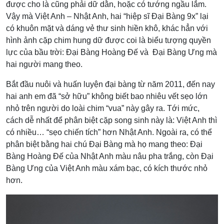
được cho là cũng phải dữ dằn, hoặc có tướng ngầu lắm.
Vậy mà Việt Anh – Nhật Anh, hai “hiệp sĩ Đại Bàng 9x” lại
có khuôn mặt và dáng vẻ thư sinh hiền khô, khác hẳn với
hình ảnh cặp chim hung dữ được coi là biểu tượng quyền
lực của bầu trời: Đại Bàng Hoàng Đế và Đại Bàng Ưng mà
hai người mang theo.
Bắt đầu nuôi và huấn luyện đại bàng từ năm 2011, đến nay
hai anh em đã “sở hữu” không biết bao nhiêu vết sẹo lớn
nhỏ trên người do loài chim “vua” này gây ra. Tới mức,
cách dễ nhất để phân biệt cặp song sinh này là: Việt Anh thì
có nhiều… “sẹo chiến tích” hơn Nhật Anh. Ngoài ra, có thể
phân biệt bằng hai chú Đại Bàng mà họ mang theo: Đại
Bàng Hoàng Đế của Nhật Anh màu nâu pha trắng, còn Đại
Bàng Ưng của Việt Anh màu xám bạc, có kích thước nhỏ
hơn.