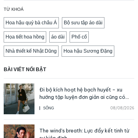
TỪ KHOÁ
Hoa hậu quý bà châu Á
Bộ sưu tập áo dài
Họa tiết hoa hồng
áo dài
Phố cổ
Nhà thiết kế Nhật Dũng
Hoa hậu Sương Đặng
BÀI VIẾT NỔI BẬT
Đi bộ kích hoạt hệ bạch huyết – xu
hướng tập luyện đơn giản ai cũng có
thể bắt đầu
08/08/2026
SỐNG
The wind’s breath: Lực đẩy kết tinh từ