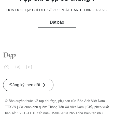
ĐÓN ĐỌC TẠP CHÍ ĐẸP SỐ 309 PHÁT HÀNH THÁNG 7/2026.
Đặt báo
Đăng ký theo dõi
© Bản quyền thuộc về tạp chí Đẹp, phụ san của Báo Ảnh Việt Nam -
TTXVN | Cơ quan chủ quản: Thông Tấn Xã Việt Nam | Giấy phép xuất
bản số: 15/GP-TTĐT cấp ngày 15/01/2019 Phó Tổng Biên tập phụ