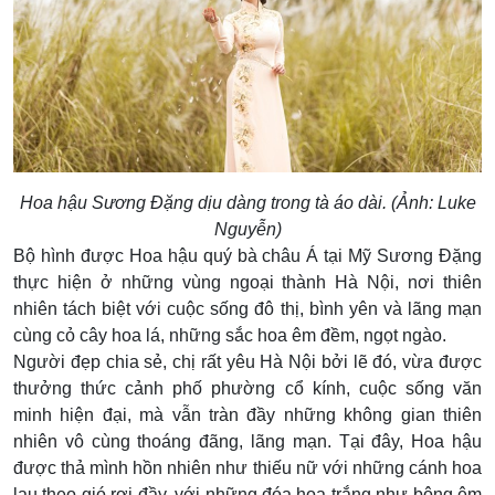
Hoa hậu Sương Đặng dịu dàng trong tà áo dài. (Ảnh: Luke
Nguyễn)
Bộ hình được Hoa hậu quý bà châu Á tại Mỹ Sương Đặng
thực hiện ở những vùng ngoại thành Hà Nội, nơi thiên
nhiên tách biệt với cuộc sống đô thị, bình yên và lãng mạn
cùng cỏ cây hoa lá, những sắc hoa êm đềm, ngọt ngào.
Người đẹp chia sẻ, chị rất yêu Hà Nội bởi lẽ đó, vừa được
thưởng thức cảnh phố phường cổ kính, cuộc sống văn
minh hiện đại, mà vẫn tràn đầy những không gian thiên
nhiên vô cùng thoáng đãng, lãng mạn. Tại đây, Hoa hậu
được thả mình hồn nhiên như thiếu nữ với những cánh hoa
lau theo gió rơi đầy, với những đóa hoa trắng như bông êm