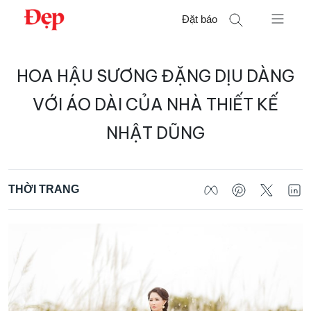
Chuyển
Đặt báo
đến
nội
Tìm
dung
HOA HẬU SƯƠNG ĐẶNG DỊU DÀNG
kiếm
cho:
VỚI ÁO DÀI CỦA NHÀ THIẾT KẾ
NHẬT DŨNG
THỜI TRANG