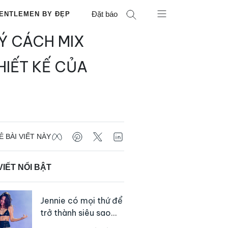
Đặt báo
ENTLEMEN BY ĐẸP
Ý CÁCH MIX
HIẾT KẾ CỦA
Ẻ BÀI VIẾT NÀY
VIẾT NỔI BẬT
Jennie có mọi thứ để
trở thành siêu sao
solo, ngoại trừ hát