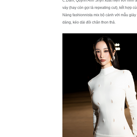
C.Dam, Quỳnh Anh Shyn xuất hiện với hình ản
váy (hay còn gọi là repeating cut), kết hợp 
Nàng fashionnista mix bộ cánh với mẫu giày
dáng, kéo dài đôi chân thon thả.