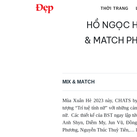
Chuyển
THỜI TRANG
đến
nội
HỒ NGỌC H
Tìm
dung
kiếm
& MATCH PH
cho:
MIX & MATCH
Mùa Xuân Hè 2023 này, CHATS by 
tượng “Trí tuệ tính nữ” với những cả
nữ. Các thiết kế của BST ngay lập tức
Anh Shyn, Diễm My, Jun Vũ, Đồn
Phương, Nguyễn Thúc Thuỳ Tiên,… l