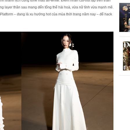
h thanh lịch cùng tone màu all-white. Điểm nhấn cut-out lặp trên thân
cùng layer thân sau mang đến tổng thể hài hoà, vừa nữ tính vừa mạnh mẽ.
 Platform – đang là xu hướng hot của mùa thời trang năm nay – để hack