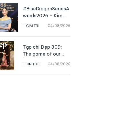
#BlueDragonSeriesA
wards2026 – Kim
Go Eun chiến thắng
04/08/2026
GIẢI TRÍ
Daesang, niềm vui
nhân đôi của Park Bo
Kyung sau 23 năm
Tạp chí Đẹp 309:
The game of our
lives
04/08/2026
TIN TỨC