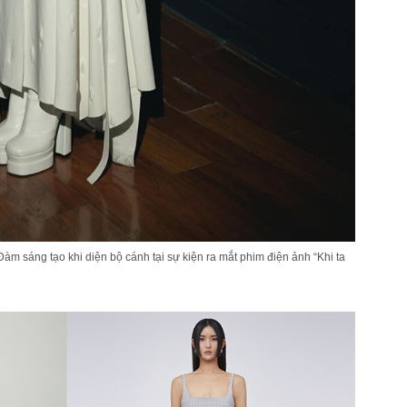
àm sáng tạo khi diện bộ cánh tại sự kiện ra mắt phim điện ảnh “Khi ta