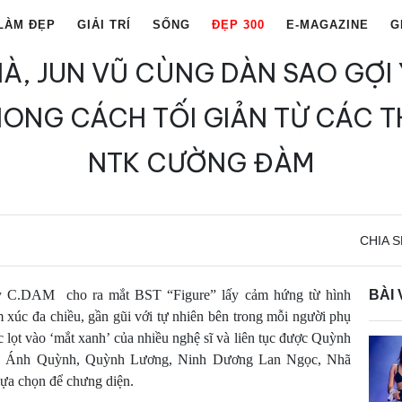
LÀM ĐẸP
GIẢI TRÍ
SỐNG
ĐẸP 300
E-MAGAZINE
G
À, JUN VŨ CÙNG DÀN SAO GỢI 
ONG CÁCH TỐI GIẢN TỪ CÁC T
NTK CƯỜNG ĐÀM
CHIA S
C.DAM cho ra mắt BST “Figure” lấy cảm hứng từ hình
BÀI 
m xúc đa chiều, gần gũi với tự nhiên bên trong mỗi người phụ
 lọt vào ‘mắt xanh’ của nhiều nghệ sĩ và liên tục được Quỳnh
g Ánh Quỳnh, Quỳnh Lương, Ninh Dương Lan Ngọc, Nhã
ựa chọn để chưng diện.