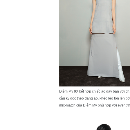
Diễm My 9X kết hợp chiếc áo dây bản với ch
cầu kỳ dọc theo dáng áo, khéo léo tôn lên 
mix-match của Diễm My phù hợp với event thờ