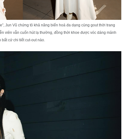
re”, Jun Vũ chứng tỏ khả năng biến hoá đa dạng cùng gout thời trang
diễn viên vẫn cuốn hút lạ thường, đồng thời khoe được vóc dáng mảnh
ất cứ chi tiết cut-out nào.