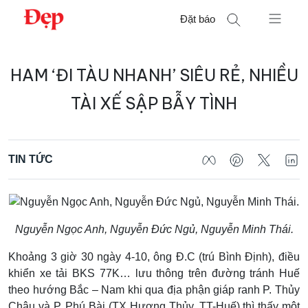
Chuyển
Đặt báo
đến
nội
Tìm
dung
HAM ‘ĐI TÀU NHANH’ SIÊU RẺ, NHIỀU
kiếm
cho:
TÀI XẾ SẬP BẪY TÌNH
TIN TỨC
Nguyễn Ngọc Anh, Nguyễn Đức Ngủ, Nguyễn Minh Thái.
Khoảng 3 giờ 30 ngày 4-10, ông Đ.C (trú Bình Định), điều
khiển xe tải BKS 77K… lưu thông trên đường tránh Huế
theo hướng Bắc – Nam khi qua địa phận giáp ranh P. Thủy
Châu và P. Phú Bài (TX Hương Thủy, TT-Huế) thì thấy một