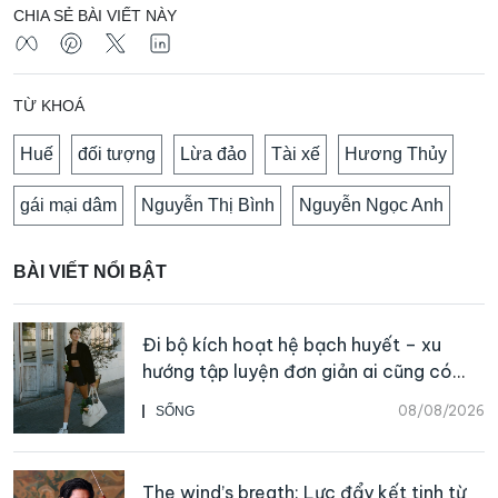
CHIA SẺ BÀI VIẾT NÀY
TỪ KHOÁ
Huế
đối tượng
Lừa đảo
Tài xế
Hương Thủy
gái mại dâm
Nguyễn Thị Bình
Nguyễn Ngọc Anh
BÀI VIẾT NỔI BẬT
Đi bộ kích hoạt hệ bạch huyết – xu
hướng tập luyện đơn giản ai cũng có
thể bắt đầu
08/08/2026
SỐNG
The wind’s breath: Lực đẩy kết tinh từ