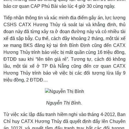
báo cơ quan CAP Phú Bài vào lúc 4 giờ 30 cùng ngày.
Tiếp nhận thông tin và xác minh địa điểm gây án, lực lượng
CSHS CATX Hương Thủy rà soát lại và khẳng định, thủ
đoạn này đã từng xảy ra ở đoạn đường này và có nhiều tài
xế đã sập bẫy. Cụ thể, cách đây khoảng 2 tháng, một tài xế
xe mang BKS đăng ký tại tỉnh Bình Định cũng đến CATX
Hương Thủy trình báo việc bị mất quần cùng 16 triệu đồng,
ĐTDĐ sau khi “lên tiên giá rẻ”. Tương tự, cách đó không
lâu, một tài xế ở TP Đà Nẵng cũng đến cơ quan CATX
Hương Thủy trình báo về việc bị các đối tượng lừa lấy 9
triệu đồng, 2 ĐTDĐ…
Nguyễn Thị Bình.
Từ việc xác lập đấu tranh hiềm nghi vào tháng 4-2012, Ban
Chỉ huy CATX Hương Thủy đã quyết định đẩy lên Chuyên
án 1012L và quyết tâm đấu tranh truy bắt các đối tượng.