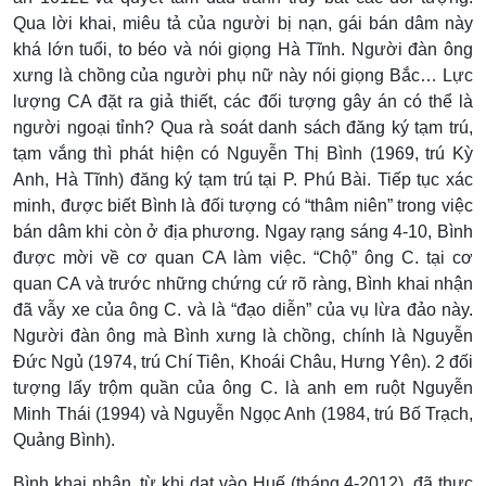
Qua lời khai, miêu tả của người bị nạn, gái bán dâm này
khá lớn tuổi, to béo và nói giọng Hà Tĩnh. Người đàn ông
xưng là chồng của người phụ nữ này nói giọng Bắc… Lực
lượng CA đặt ra giả thiết, các đối tượng gây án có thể là
người ngoại tỉnh? Qua rà soát danh sách đăng ký tạm trú,
tạm vắng thì phát hiện có Nguyễn Thị Bình (1969, trú Kỳ
Anh, Hà Tĩnh) đăng ký tạm trú tại P. Phú Bài. Tiếp tục xác
minh, được biết Bình là đối tượng có “thâm niên” trong việc
bán dâm khi còn ở địa phương. Ngay rạng sáng 4-10, Bình
được mời về cơ quan CA làm việc. “Chộ” ông C. tại cơ
quan CA và trước những chứng cứ rõ ràng, Bình khai nhận
đã vẫy xe của ông C. và là “đạo diễn” của vụ lừa đảo này.
Người đàn ông mà Bình xưng là chồng, chính là Nguyễn
Đức Ngủ (1974, trú Chí Tiên, Khoái Châu, Hưng Yên). 2 đối
tượng lấy trộm quần của ông C. là anh em ruột Nguyễn
Minh Thái (1994) và Nguyễn Ngọc Anh (1984, trú Bố Trạch,
Quảng Bình).
Bình khai nhận, từ khi dạt vào Huế (tháng 4-2012), đã thực