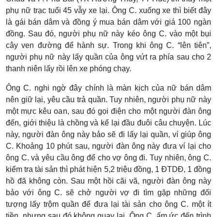
phụ nữ trạc tuổi 45 vẫy xe lại. Ông C. xuống xe thì biết đây
là gái bán dâm và đồng ý mua bán dâm với giá 100 ngàn
đồng. Sau đó, người phụ nữ này kéo ông C. vào một bụi
cây ven đường để hành sự. Trong khi ông C. “lên tiên”,
người phụ nữ này lấy quần của ông vứt ra phía sau cho 2
thanh niên lấy rồi lên xe phóng chạy.
Ông C. nghi ngờ đây chính là màn kịch của nữ bán dâm
nên giữ lại, yêu cầu trả quần. Tuy nhiên, người phụ nữ này
một mực kêu oan, sau đó gọi điện cho một người đàn ông
đến, giới thiệu là chồng và kể lại đầu đuôi câu chuyện. Lúc
này, người đàn ông này bảo sẽ đi lấy lại quần, ví giúp ông
C. Khoảng 10 phút sau, người đàn ông này đưa ví lại cho
ông C. và yêu cầu ông để cho vợ ông đi. Tuy nhiên, ông C.
kiểm tra tài sản thì phát hiện 5,2 triệu đồng, 1 ĐTDĐ, 1 đồng
hồ đã không còn. Sau một hồi cãi vã, người đàn ông này
bảo với ông C. sẽ chở người vợ đi tìm gặp những đối
tượng lấy trộm quần để đưa lại tài sản cho ông C. một ít
tiền, nhưng sau đó không quay lại. Ông C. ấm ức đến trình