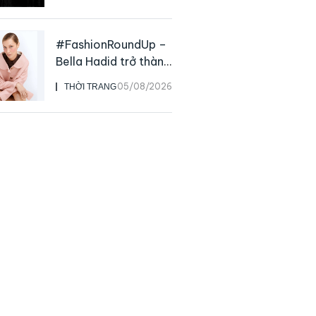
rộng của NTK John
Galliano
#FashionRoundUp –
Bella Hadid trở thành
Đại sứ Toàn cầu của
05/08/2026
THỜI TRANG
Prada Beauty,
CHANEL mua lại
Charvet