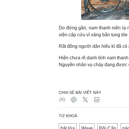
Do đứng gần, nam thanh niên lạ 
viện cấp cứu vì xăng bắn tung tóe
Rất đông người dân hiếu kì đã có 
Hiện chưa rõ danh tính nam thanh
Nguyên nhân vụ cháy đang được đi
CHIA SẺ BÀI VIẾT NÀY
TỪ KHOÁ
bật lửa
Wave
Đội Cấn
ná