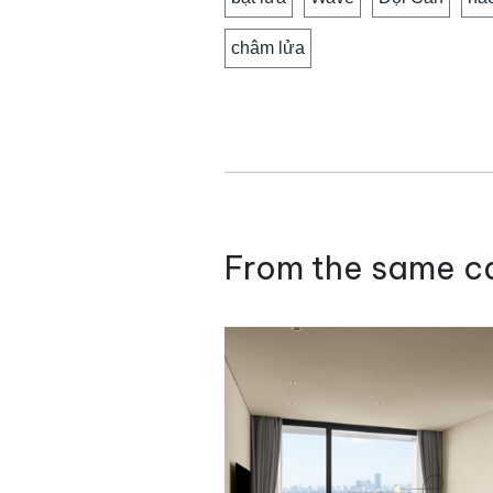
châm lửa
From the same c