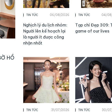
06/08/2026
04/08
TIN TỨC
TIN TỨC
Nghịch lý du lịch nhóm:
Tạp chí Đẹp 309: 
Người lên kế hoạch lại
game of our lives
là người ít được công
nhận nhất
BỜ HỒ
31/07/2026
30/07
TIN TỨC
TIN TỨC