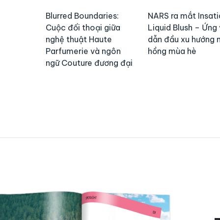
Blurred Boundaries:
NARS ra mắt Insati
Cuộc đối thoại giữa
Liquid Blush – Ứng 
nghệ thuật Haute
dẫn đầu xu hướng
Parfumerie và ngôn
hồng mùa hè
ngữ Couture đương đại