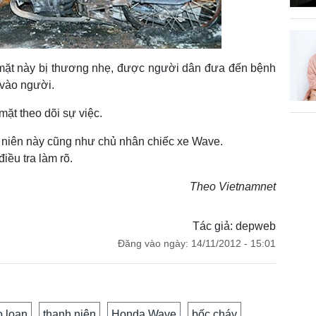
mặt này bị thương nhẹ, được người dân đưa đến bệnh
 vào người.
mặt theo dõi sự việc.
 niên này cũng như chủ nhân chiếc xe Wave.
ều tra làm rõ.
Theo Vietnamnet
Tác giả: depweb
Đăng vào ngày: 14/11/2012 - 15:01
o loạn
thanh niên
Honda Wave
bốc cháy