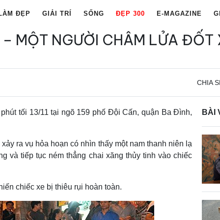
LÀM ĐẸP
GIẢI TRÍ
SỐNG
ĐẸP 300
E-MAGAZINE
G
I – MỘT NGƯỜI CHÂM LỬA ĐỐT 
CHIA S
phút tối 13/11 tại ngõ 159 phố Đội Cấn, quận Ba Đình,
BÀI 
xảy ra vụ hỏa hoạn có nhìn thấy một nam thanh niên lạ
g và tiếp tục ném thẳng chai xăng thủy tinh vào chiếc
iến chiếc xe bị thiêu rụi hoàn toàn.