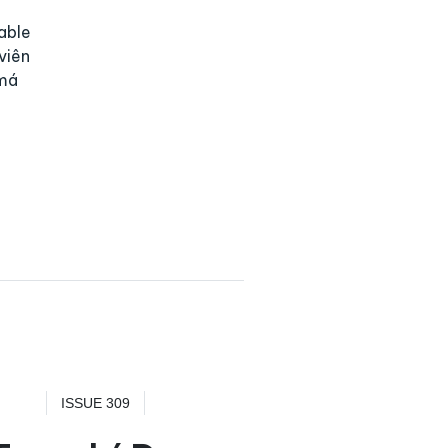
able
viên
 má
ISSUE 309