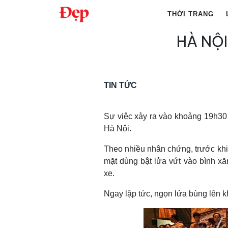
Chuyển
THỜI TRANG
đến
nội
HÀ NỘ
Tìm
dung
kiếm
cho:
TIN TỨC
Sự việc xảy ra vào khoảng 19h30 
Hà Nội.
Theo nhiều nhân chứng, trước khi 
mặt dùng bật lửa vứt vào bình xăn
xe.
Ngay lập tức, ngọn lửa bùng lên kh