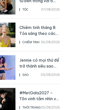
từ bên trong với 6
thực phẩm giàu
07/08/2026
TÓC
dưỡng chất
Chiêm tinh tháng 8:
Tỏa sáng theo cách
của chính mình
06/08/2026
CHIÊM TINH
Jennie có mọi thứ để
trở thành siêu sao
solo, ngoại trừ hát
05/08/2026
SAO
live
#MetGala2027 –
Tôn vinh tầm nhìn và
sức ảnh hưởng sâu
05/08/2026
THỜI TRANG