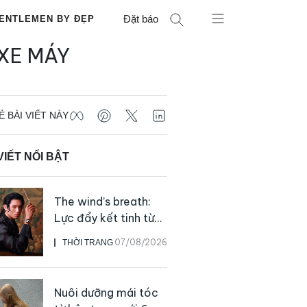
Đặt báo
ENTLEMEN BY ĐẸP
XE MÁY
Ẻ BÀI VIẾT NÀY
VIẾT NỔI BẬT
The wind’s breath:
Lực đẩy kết tinh từ
sự kiên định
07/08/2026
THỜI TRANG
Nuôi dưỡng mái tóc