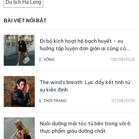
Du lịch Hạ Long
BÀI VIẾT NỔI BẬT
Đi bộ kích hoạt hệ bạch huyết – xu
hướng tập luyện đơn giản ai cũng có
thể bắt đầu
08/08/2026
SỐNG
The wind’s breath: Lực đẩy kết tinh từ
sự kiên định
07/08/2026
THỜI TRANG
Nuôi dưỡng mái tóc từ bên trong với 6
thực phẩm giàu dưỡng chất