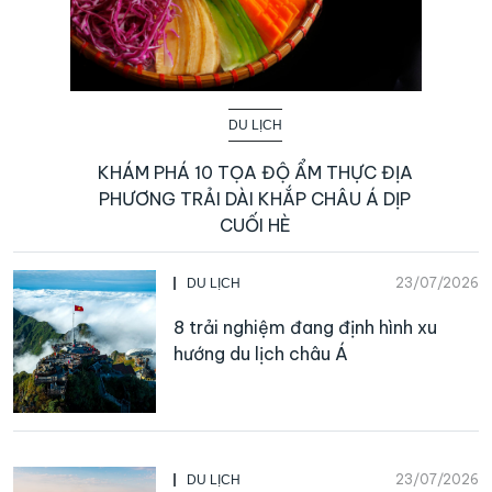
DU LỊCH
KHÁM PHÁ 10 TỌA ĐỘ ẨM THỰC ĐỊA
PHƯƠNG TRẢI DÀI KHẮP CHÂU Á DỊP
CUỐI HÈ
23/07/2026
DU LỊCH
8 trải nghiệm đang định hình xu
hướng du lịch châu Á
23/07/2026
DU LỊCH