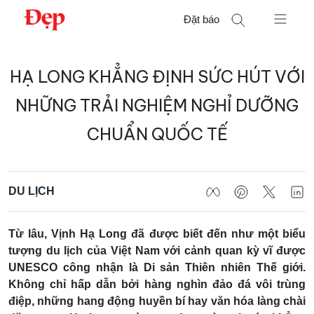
Chuyển
Đặt báo
đến
nội
Tìm
dung
HẠ LONG KHẲNG ĐỊNH SỨC HÚT VỚI
kiếm
cho:
NHỮNG TRẢI NGHIỆM NGHỈ DƯỠNG
CHUẨN QUỐC TẾ
DU LỊCH
Từ lâu, Vịnh Hạ Long đã được biết đến như một biểu
tượng du lịch của Việt Nam với cảnh quan kỳ vĩ được
UNESCO công nhận là Di sản Thiên nhiên Thế giới.
Không chỉ hấp dẫn bởi hàng nghìn đảo đá vôi trùng
điệp, những hang động huyền bí hay văn hóa làng chài