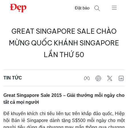
Chuyển
Đặt báo
đến
nội
Tìm
dung
GREAT SINGAPORE SALE CHÀO
kiếm
cho:
MỪNG QUỐC KHÁNH SINGAPORE
LẦN THỨ 50
TIN TỨC
Great Singapore Sale 2015 – Giải thưởng mỗi ngày cho
tất cả mọi người
Để khuyến khích chi tiêu liên tục trên khắp đảo quốc, Hiệp
hội Bán lẻ Singapore dành tặng S$500 mỗi ngày cho một
người tiêu dùng địa phương may mắn thông qua chương