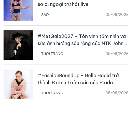
solo, ngoại trừ hát live
05/08/2026
SAO
#MetGala2027 – Tôn vinh tầm nhìn và
sức ảnh hưởng sâu rộng của NTK John
Galliano
05/08/2026
THỜI TRANG
#FashionRoundUp – Bella Hadid trở
thành Đại sứ Toàn cầu của Prada
Beauty, CHANEL mua lại Charvet
05/08/2026
THỜI TRANG