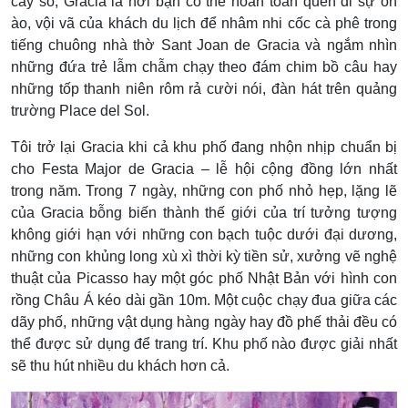
cây số, Gracia là nơi bạn có thể hoàn toàn quên đi sự ồn
ào, vội vã của khách du lịch để nhâm nhi cốc cà phê trong
tiếng chuông nhà thờ Sant Joan de Gracia và ngắm nhìn
những đứa trẻ lẫm chẫm chạy theo đám chim bồ câu hay
những tốp thanh niên rôm rả cười nói, đàn hát trên quảng
trường Place del Sol.
Tôi trở lại Gracia khi cả khu phố đang nhộn nhịp chuẩn bị
cho Festa Major de Gracia – lễ hội cộng đồng lớn nhất
trong năm. Trong 7 ngày, những con phố nhỏ hẹp, lặng lẽ
của Gracia bỗng biến thành thế giới của trí tưởng tượng
không giới hạn với những con bạch tuộc dưới đại dương,
những con khủng long xù xì thời kỳ tiền sử, xưởng vẽ nghệ
thuật của Picasso hay một góc phố Nhật Bản với hình con
rồng Châu Á kéo dài gần 10m. Một cuộc chạy đua giữa các
dãy phố, những vật dụng hàng ngày hay đồ phế thải đều có
thể được sử dụng để trang trí. Khu phố nào được giải nhất
sẽ thu hút nhiều du khách hơn cả.