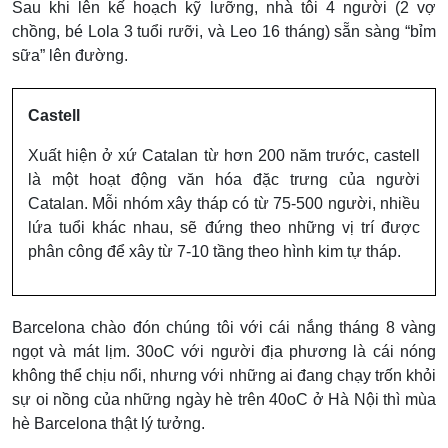
Sau khi lên kế hoạch kỹ lưỡng, nhà tôi 4 người (2 vợ
chồng, bé Lola 3 tuổi rưỡi, và Leo 16 tháng) sẵn sàng “bỉm
sữa” lên đường.
Castell
Xuất hiện ở xứ Catalan từ hơn 200 năm trước, castell
là một hoạt động văn hóa đặc trưng của người
Catalan. Mỗi nhóm xây tháp có từ 75-500 người, nhiều
lứa tuổi khác nhau, sẽ đứng theo những vị trí được
phân công để xây từ 7-10 tầng theo hình kim tự tháp.
Barcelona chào đón chúng tôi với cái nắng tháng 8 vàng
ngọt và mát lịm. 30oC với người địa phương là cái nóng
không thể chịu nổi, nhưng với những ai đang chạy trốn khỏi
sự oi nồng của những ngày hè trên 40oC ở Hà Nội thì mùa
hè Barcelona thật lý tưởng.