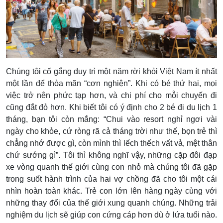
Chúng tôi cố gắng duy trì một năm rời khỏi Việt Nam ít nhất
một lần để thỏa mãn “cơn nghiện”. Khi có bé thứ hai, mọi
việc trở nên phức tạp hơn, và chi phí cho mỗi chuyến đi
cũng đắt đỏ hơn. Khi biết tôi có ý định cho 2 bé đi du lịch 1
tháng, bạn tôi còn mắng: “Chui vào resort nghỉ ngơi vài
ngày cho khỏe, cứ ròng rã cả tháng trời như thế, bọn trẻ thì
chẳng nhớ được gì, còn mình thì lếch thếch vất vả, mệt thân
chứ sướng gì”. Tôi thì không nghĩ vậy, những cặp đôi đạp
xe vòng quanh thế giới cùng con nhỏ mà chúng tôi đã gặp
trong suốt hành trình của hai vợ chồng đã cho tôi một cái
nhìn hoàn toàn khác. Trẻ con lớn lên hàng ngày cùng với
những thay đổi của thế giới xung quanh chúng. Những trải
nghiệm du lịch sẽ giúp con cứng cáp hơn dù ở lứa tuổi nào.