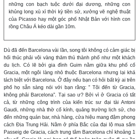
những con bạch tuộc dưới đại dương, những con
khủng long xù xì thời kỳ tiền sử, xưởng vẽ nghệ thuật
của Picasso hay một góc phố Nhật Bản với hình con
rồng Châu Á kéo dài gần 10m.
Dù đã đến Barcelona vài lần, song tôi không có cảm giác bị
hối thúc phải vội vàng thăm thú thành phố như một khách
du lịch. Có lẽ bởi gia đình Guim nằm giữa khu phố cổ
Gracia, một ngôi làng nhỏ thuộc Barcelona nhưng lại khá
tách biệt với Barcelona. Ở đây nếu bạn có hỏi bất kỳ ai trên
phố họ sẵn sàng nói với bạn rằng: ” Tôi đến từ Gracia,
không phải Barcelona”. Tại sao ư? Bởi vì ở Gracia có tất
cả, từ những công trình của kiến trúc sư đại tài Antoni
Gaudi, những nhà thờ cổ kính, quảng trường lịch sử, cho
đến những quán bar, nhà hàng, cửa hiệu mang đậm phong
cách Địa Trung Hải. Nằm ở phía Bắc của đại lộ mua sắm
Passeig de Gracia, cách trung tâm Barcelona chỉ khoảng 1