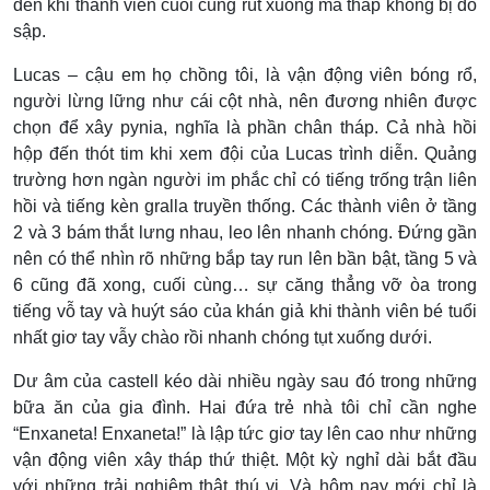
đến khi thành viên cuối cùng rút xuống mà tháp không bị đổ
sập.
Lucas – cậu em họ chồng tôi, là vận động viên bóng rổ,
người lừng lững như cái cột nhà, nên đương nhiên được
chọn để xây pynia, nghĩa là phần chân tháp. Cả nhà hồi
hộp đến thót tim khi xem đội của Lucas trình diễn. Quảng
trường hơn ngàn người im phắc chỉ có tiếng trống trận liên
hồi và tiếng kèn gralla truyền thống. Các thành viên ở tầng
2 và 3 bám thắt lưng nhau, leo lên nhanh chóng. Đứng gần
nên có thể nhìn rõ những bắp tay run lên bần bật, tầng 5 và
6 cũng đã xong, cuối cùng… sự căng thẳng vỡ òa trong
tiếng vỗ tay và huýt sáo của khán giả khi thành viên bé tuổi
nhất giơ tay vẫy chào rồi nhanh chóng tụt xuống dưới.
Dư âm của castell kéo dài nhiều ngày sau đó trong những
bữa ăn của gia đình. Hai đứa trẻ nhà tôi chỉ cần nghe
“Enxaneta! Enxaneta!” là lập tức giơ tay lên cao như những
vận động viên xây tháp thứ thiệt. Một kỳ nghỉ dài bắt đầu
với những trải nghiệm thật thú vị. Và hôm nay mới chỉ là