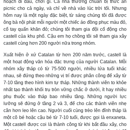
hoạch đi đâu, chơi gì. Cả nhà thường chuẩn bị thức ăn
picnic cho cả ngày, và chỉ về nhà vào lúc trời tối. Nhưng
hôm nay là một ngày đặc biệt, từ sáng chúng tôi đã được
ông bà nội phát mỗi người một chiếc áo đồng phục màu đỏ,
cổ tay quấn khăn đỏ; chúng tôi tham gia đội cổ động cho
castell của khu phố. Cậu em họ chồng tôi sẽ tham gia xây
castell cùng hơn 200 người nữa trong nhóm.
Xuất hiện ở xứ Catalan từ hơn 200 năm trước, castell là
một hoạt động văn hóa đặc trưng của người Catalan. Mỗi
nhóm xây tháp có từ 75-500 người, nhiều lứa tuổi khác
nhau, sẽ đứng theo những vị trí được phân công để xây từ
7-10 tầng theo hình kim tự tháp. Những thành viên to khỏe
nhất tạo thành khối trụ tròn vững chắc ở dưới, ít hay nhiều
phụ thuộc vào tháp bao nhiêu tầng. Những người lực
lưỡng sẽ đứng ở tầng 2 và 3, để cho các thành viên nhẹ
cân hơn leo lên cao. Người cuối cùng trèo lên đỉnh tháp là
một cô bé hoặc cậu bé từ 7-10 tuổi, được gọi là enxaneta.
Một castell được coi là thành công từ khi bắt đầu xây, cho