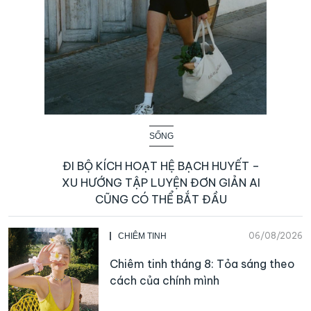
SỐNG
ĐI BỘ KÍCH HOẠT HỆ BẠCH HUYẾT –
XU HƯỚNG TẬP LUYỆN ĐƠN GIẢN AI
CŨNG CÓ THỂ BẮT ĐẦU
06/08/2026
CHIÊM TINH
Chiêm tinh tháng 8: Tỏa sáng theo
cách của chính mình