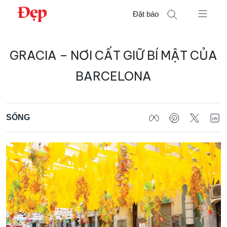
Chuyển
Đặt báo
đến
nội
Tìm
dung
GRACIA – NƠI CẤT GIỮ BÍ MẬT CỦA
kiếm
cho:
BARCELONA
SỐNG