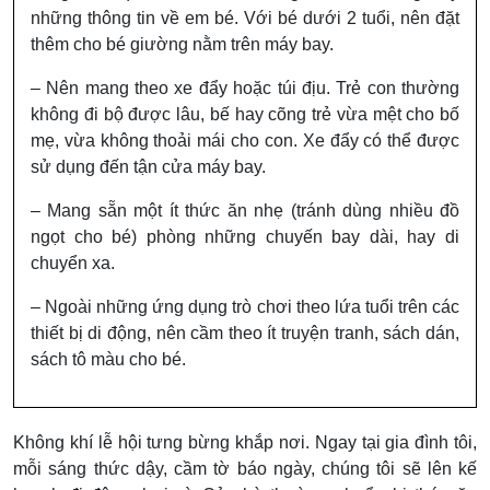
những thông tin về em bé. Với bé dưới 2 tuổi, nên đặt
thêm cho bé giường nằm trên máy bay.
– Nên mang theo xe đẩy hoặc túi địu. Trẻ con thường
không đi bộ được lâu, bế hay cõng trẻ vừa mệt cho bố
mẹ, vừa không thoải mái cho con. Xe đẩy có thể được
sử dụng đến tận cửa máy bay.
– Mang sẵn một ít thức ăn nhẹ (tránh dùng nhiều đồ
ngọt cho bé) phòng những chuyến bay dài, hay di
chuyển xa.
– Ngoài những ứng dụng trò chơi theo lứa tuổi trên các
thiết bị di động, nên cầm theo ít truyện tranh, sách dán,
sách tô màu cho bé.
Không khí lễ hội tưng bừng khắp nơi. Ngay tại gia đình tôi,
mỗi sáng thức dậy, cầm tờ báo ngày, chúng tôi sẽ lên kế